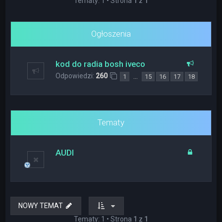
Tematy: 1 • Strona
1
z
1
Ogłoszenia
kod do radia bosh iveco
Odpowiedzi:
260
…
1
15
16
17
18
Tematy
AUDI
NOWY TEMAT
Tematy: 1 • Strona
1
z
1