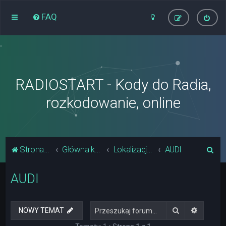
FAQ
RADIOSTART - Kody do Radia,
rozkodowanie, online
S
Strona główna
Główna kategoria forum
Lokalizacja Układów Pamięci Radia
AUDI
z
AUDI
u
k
a
Szukaj
Wyszuki
NOWY TEMAT
j