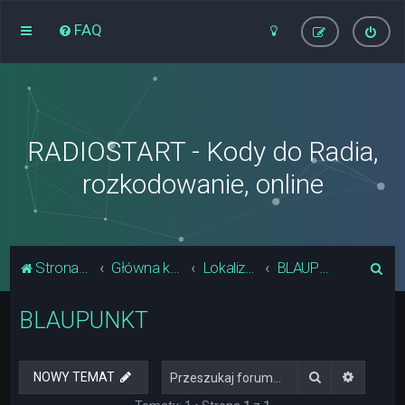
FAQ
RADIOSTART - Kody do Radia,
rozkodowanie, online
S
Strona główna
Główna kategoria forum
Lokalizacja Układów Pamięci Radia
BLAUPUNKT
z
BLAUPUNKT
u
k
a
Szukaj
Wyszuki
NOWY TEMAT
j