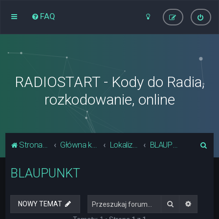
FAQ
RADIOSTART - Kody do Radia,
rozkodowanie, online
S
Strona główna
Główna kategoria forum
Lokalizacja Układów Pamięci Radia
BLAUPUNKT
z
BLAUPUNKT
u
k
a
Szukaj
Wyszuki
NOWY TEMAT
j