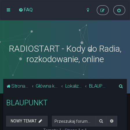
FAQ
RADIOSTART - Kody do Radia,
rozkodowanie, online
S
Strona główna
Główna kategoria forum
Lokalizacja Układów Pamięci Radia
BLAUPUNKT
z
BLAUPUNKT
u
k
a
Szukaj
Wyszuki
NOWY TEMAT
j