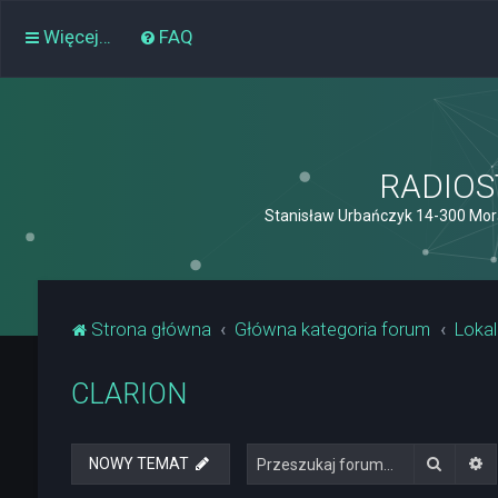
Więcej…
FAQ
RADIOST
Stanisław Urbańczyk 14-300 Mor
Strona główna
Główna kategoria forum
Lokal
CLARION
Szukaj
W
NOWY TEMAT