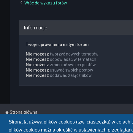
Wróć do wykazu forów
Informacje
Twoje uprawnienia na tym forum
Nie możesz
tworzyć nowych tematów
Nie możesz
odpowiadać w tematach
Nie możesz
zmieniać swoich postów
Nie możesz
usuwać swoich postów
Nie możesz
dodawać załączników
Strona główna
Strona ta używa plików cookies (tzw. ciasteczka) w celac
Powered by
phpBB
™
• Design by
PlanetStyles
plików cookies można określić w ustawieniach przeglądarki
Polski pakiet językowy dostarcza
phpBB.pl