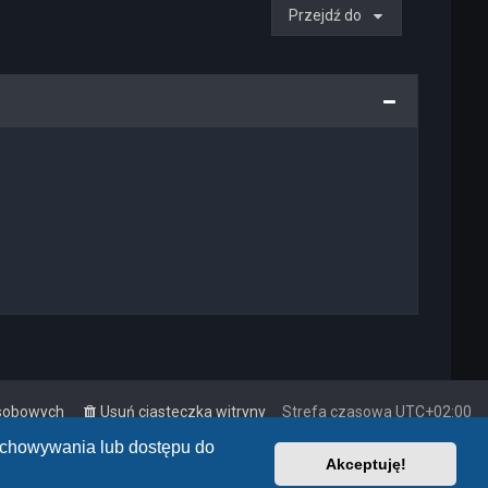
Przejdź do
osobowych
Usuń ciasteczka witryny
Strefa czasowa
UTC+02:00
zechowywania lub dostępu do
Akceptuję!