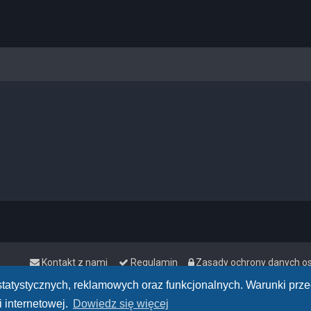
Kontakt z nami
Regulamin
Zasady ochrony danych 
h statystycznych, reklamowych oraz funkcjonalnych. Warunki pr
 internetowej.
Dowiedz się więcej