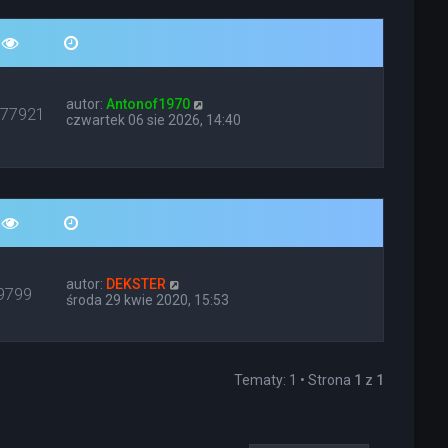
autor:
Antonof1970
677921
czwartek 06 sie 2026, 14:40
autor:
DEKSTER
9799
środa 29 kwie 2020, 15:53
Tematy: 1 • Strona
1
z
1