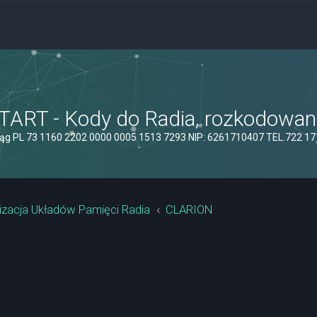
ART - Kody do Radia, rozkodowanie
ąg PL 73 1160 2202 0000 0005 1513 7293 NIP: 6261710407 TEL.722 1
izacja Układów Pamięci Radia
CLARION
yszukiwanie zaawansowane