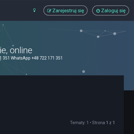
Zarejestruj się
Zaloguj się
, online
71 351 WhatsApp +48 722 171 351
Tematy: 1 • Strona
1
z
1