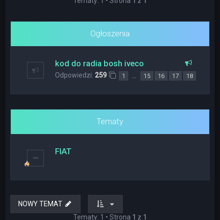
Tematy: 1 • Strona
1
z
1
Ogłoszenia
kod do radia bosh iveco
Odpowiedzi:
259
…
1
15
16
17
18
Tematy
FIAT
NOWY TEMAT
Tematy: 1 • Strona
1
z
1