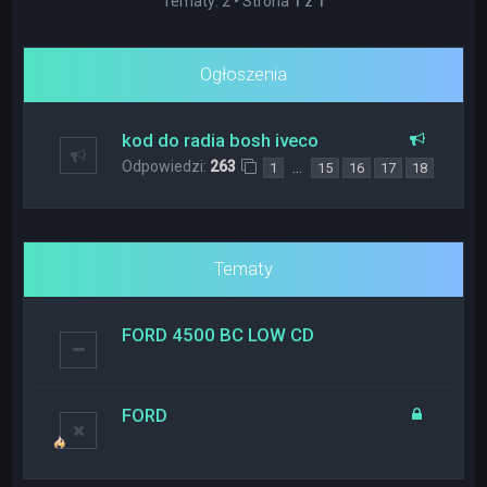
Tematy: 2 • Strona
1
z
1
Ogłoszenia
kod do radia bosh iveco
Odpowiedzi:
263
…
1
15
16
17
18
Tematy
FORD 4500 BC LOW CD
FORD