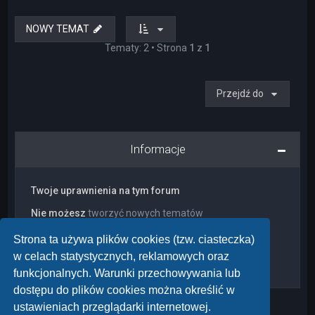
NOWY TEMAT
Tematy: 2 • Strona
1
z
1
Przejdź do
Informacje
Twoje uprawnienia na tym forum
Nie możesz
tworzyć nowych tematów
Nie możesz
odpowiadać w tematach
Nie możesz
zmieniać swoich postów
Strona ta używa plików cookies (tzw. ciasteczka)
Nie możesz
usuwać swoich postów
w celach statystycznych, reklamowych oraz
Nie możesz
dodawać załączników
funkcjonalnych. Warunki przechowywania lub
dostępu do plików cookies można określić w
ustawieniach przeglądarki internetowej.