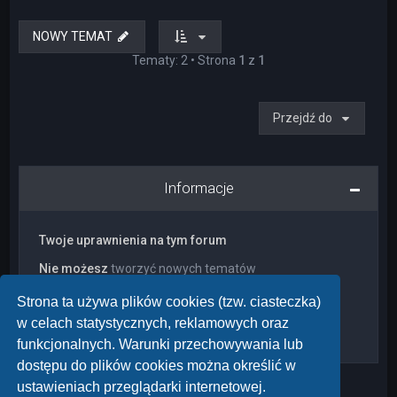
NOWY TEMAT
Tematy: 2 • Strona
1
z
1
Przejdź do
Informacje
Twoje uprawnienia na tym forum
Nie możesz
tworzyć nowych tematów
Nie możesz
odpowiadać w tematach
Nie możesz
zmieniać swoich postów
Strona ta używa plików cookies (tzw. ciasteczka)
Nie możesz
usuwać swoich postów
w celach statystycznych, reklamowych oraz
Nie możesz
dodawać załączników
funkcjonalnych. Warunki przechowywania lub
dostępu do plików cookies można określić w
ustawieniach przeglądarki internetowej.