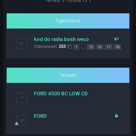
Tematy: 2 • Strona
1
z
1
Ogłoszenia
kod do radia bosh iveco
Odpowiedzi:
263
…
1
15
16
17
18
Tematy
FORD 4500 BC LOW CD
FORD