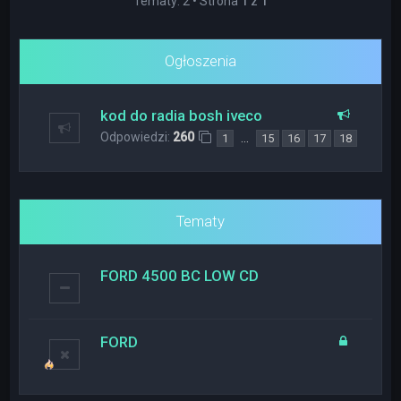
Tematy: 2 • Strona
1
z
1
Ogłoszenia
kod do radia bosh iveco
Odpowiedzi:
260
…
1
15
16
17
18
Tematy
FORD 4500 BC LOW CD
FORD