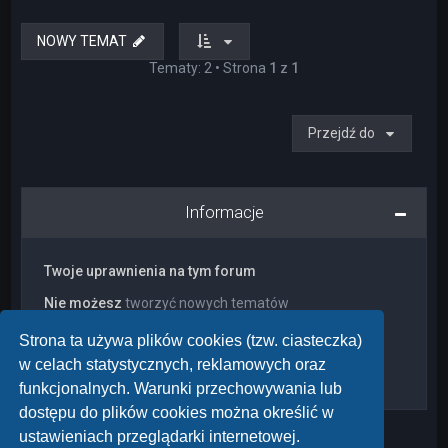
NOWY TEMAT
Tematy: 2 • Strona
1
z
1
Przejdź do
Informacje
Twoje uprawnienia na tym forum
Nie możesz
tworzyć nowych tematów
Nie możesz
odpowiadać w tematach
Nie możesz
zmieniać swoich postów
Strona ta używa plików cookies (tzw. ciasteczka)
Nie możesz
usuwać swoich postów
w celach statystycznych, reklamowych oraz
Nie możesz
dodawać załączników
funkcjonalnych. Warunki przechowywania lub
dostępu do plików cookies można określić w
ustawieniach przeglądarki internetowej.