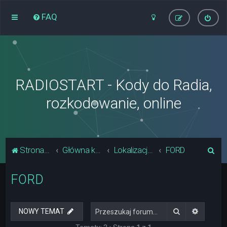
FAQ
RADIOSTART - Kody do Radia,
rozkodowanie, online
S
Strona główna
Główna kategoria forum
Lokalizacja Układów Pamięci Radia
FORD
z
FORD
u
k
a
Szukaj
Wyszuki
NOWY TEMAT
j