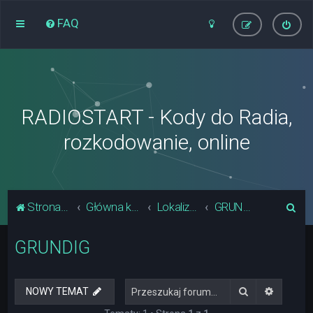
FAQ
RADIOSTART - Kody do Radia,
rozkodowanie, online
S
Strona główna
Główna kategoria forum
Lokalizacja Układów Pamięci Radia
GRUNDIG
z
GRUNDIG
u
k
a
Szukaj
Wyszuki
NOWY TEMAT
j