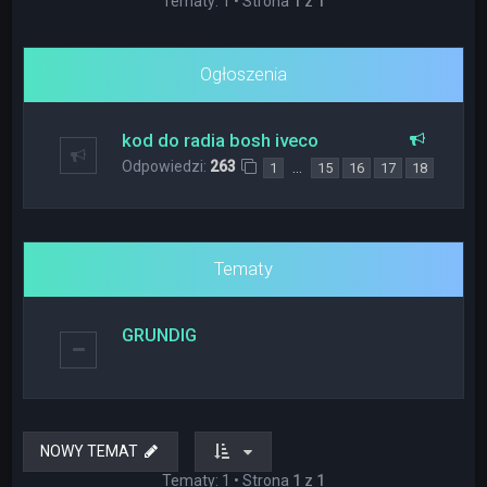
Tematy: 1 • Strona
1
z
1
Ogłoszenia
kod do radia bosh iveco
Odpowiedzi:
263
…
1
15
16
17
18
Tematy
GRUNDIG
NOWY TEMAT
Tematy: 1 • Strona
1
z
1