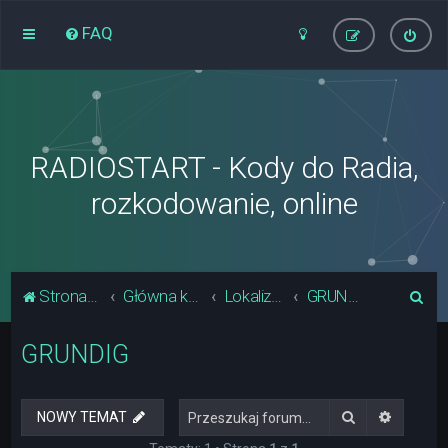
FAQ
RADIOSTART - Kody do Radia,
rozkodowanie, online
S
Strona główna
Główna kategoria forum
Lokalizacja Układów Pamięci Radia
GRUNDIG
z
GRUNDIG
u
k
a
Szukaj
Wyszuki
NOWY TEMAT
j