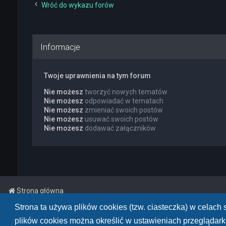
Wróć do wykazu forów
Informacje
Twoje uprawnienia na tym forum
Nie możesz
tworzyć nowych tematów
Nie możesz
odpowiadać w tematach
Nie możesz
zmieniać swoich postów
Nie możesz
usuwać swoich postów
Nie możesz
dodawać załączników
Strona główna
Strona ta używa plików cookies (tzw. ciasteczka) w celac
Powered by
phpBB
™
• Design by
PlanetStyles
plików cookies można określić w ustawieniach przeglądarki
Polski pakiet językowy dostarcza
phpBB.pl