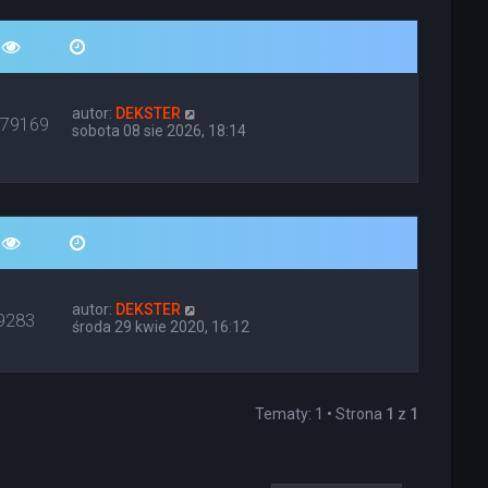
autor:
DEKSTER
679169
sobota 08 sie 2026, 18:14
autor:
DEKSTER
9283
środa 29 kwie 2020, 16:12
Tematy: 1 • Strona
1
z
1