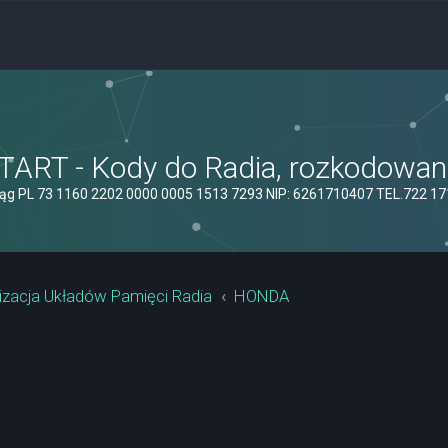
ART - Kody do Radia, rozkodowanie
ąg PL 73 1160 2202 0000 0005 1513 7293 NIP: 6261710407 TEL.722 1
izacja Układów Pamięci Radia
HONDA
yszukiwanie zaawansowane