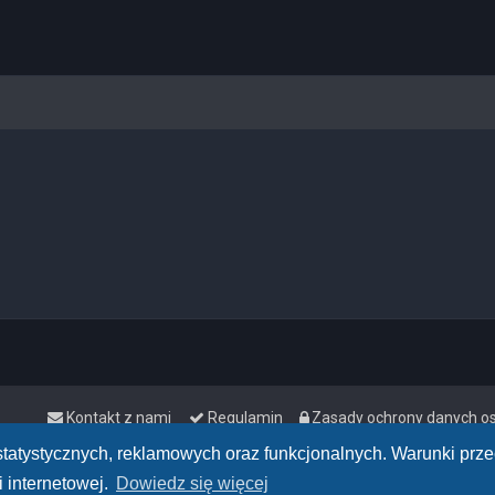
Kontakt z nami
Regulamin
Zasady ochrony danych 
h statystycznych, reklamowych oraz funkcjonalnych. Warunki pr
 internetowej.
Dowiedz się więcej