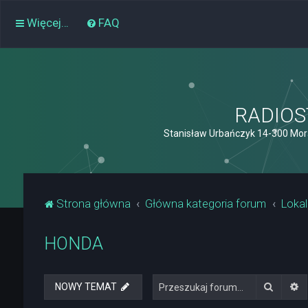
Więcej…
FAQ
RADIOST
Stanisław Urbańczyk 14-300 Mor
Strona główna
Główna kategoria forum
Lokal
HONDA
Szukaj
W
NOWY TEMAT