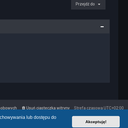
Przejdź do
osobowych
Usuń ciasteczka witryny
Strefa czasowa
UTC+02:00
zechowywania lub dostępu do
Akceptuję!