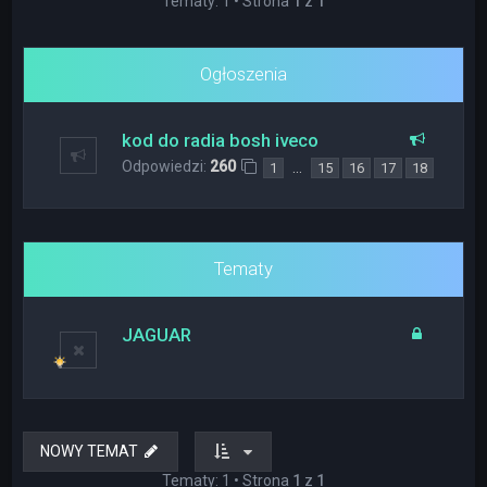
Tematy: 1 • Strona
1
z
1
Ogłoszenia
kod do radia bosh iveco
Odpowiedzi:
260
…
1
15
16
17
18
Tematy
JAGUAR
NOWY TEMAT
Tematy: 1 • Strona
1
z
1