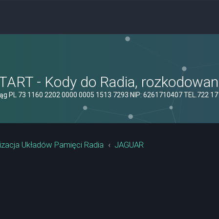
ART - Kody do Radia, rozkodowanie
ąg PL 73 1160 2202 0000 0005 1513 7293 NIP: 6261710407 TEL.722 1
izacja Układów Pamięci Radia
JAGUAR
yszukiwanie zaawansowane