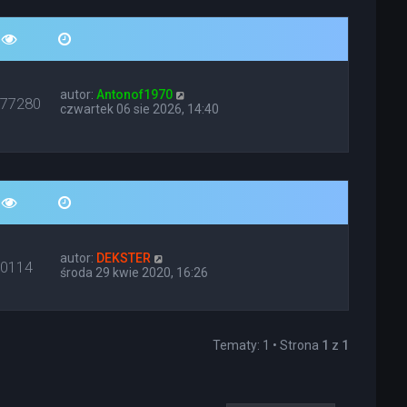
autor:
Antonof1970
677280
czwartek 06 sie 2026, 14:40
autor:
DEKSTER
10114
środa 29 kwie 2020, 16:26
Tematy: 1 • Strona
1
z
1