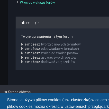
Wróć do wykazu forów
Informacje
Twoje uprawnienia na tym forum
Nie możesz
tworzyć nowych tematów
Nie możesz
odpowiadać w tematach
Nie możesz
zmieniać swoich postów
Nie możesz
usuwać swoich postów
Nie możesz
dodawać załączników
Strona główna
Strona ta używa plików cookies (tzw. ciasteczka) w celac
Powered by
phpBB
™
• Design by
PlanetStyles
plików cookies można określić w ustawieniach przeglądarki
Polski pakiet językowy dostarcza
phpBB.pl