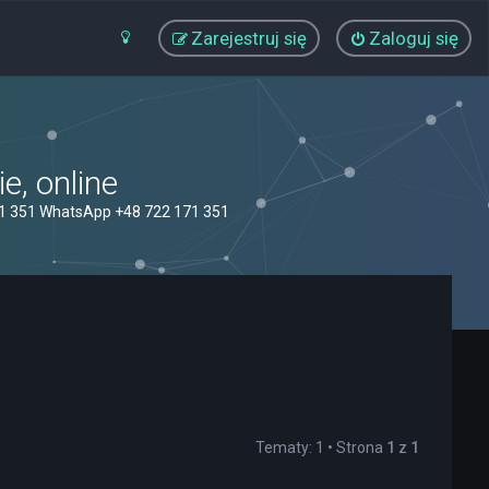
Zarejestruj się
Zaloguj się
, online
71 351 WhatsApp +48 722 171 351
Tematy: 1 • Strona
1
z
1