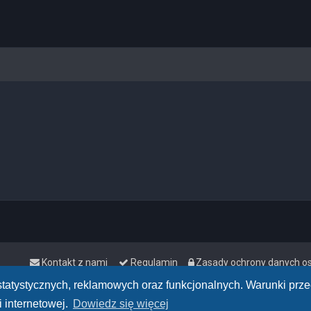
Kontakt z nami
Regulamin
Zasady ochrony danych 
h statystycznych, reklamowych oraz funkcjonalnych. Warunki pr
 internetowej.
Dowiedz się więcej