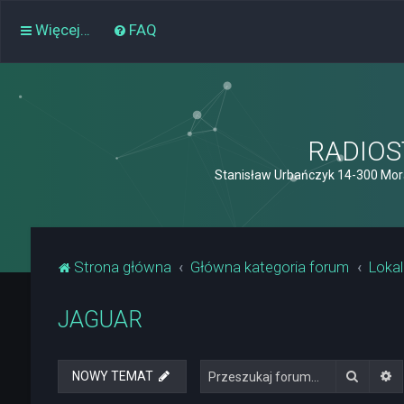
Więcej…
FAQ
RADIOST
Stanisław Urbańczyk 14-300 Mor
Strona główna
Główna kategoria forum
Lokal
JAGUAR
Szukaj
W
NOWY TEMAT