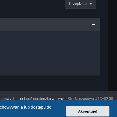
Przejdź do
osobowych
Usuń ciasteczka witryny
Strefa czasowa
UTC+02:00
zechowywania lub dostępu do
Akceptuję!