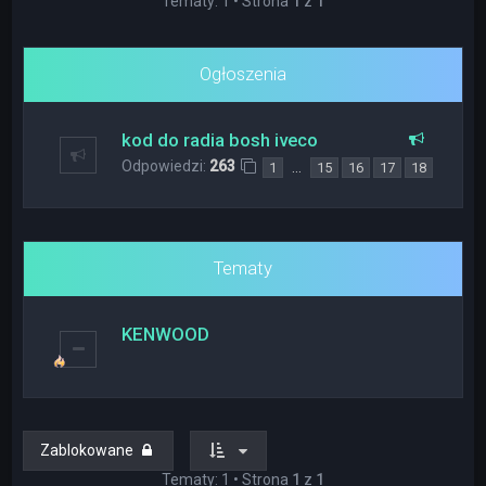
Tematy: 1 • Strona
1
z
1
Ogłoszenia
kod do radia bosh iveco
Odpowiedzi:
263
…
1
15
16
17
18
Tematy
KENWOOD
Zablokowane
Tematy: 1 • Strona
1
z
1