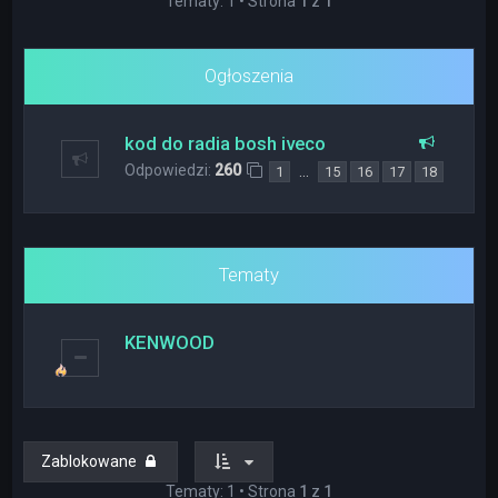
Tematy: 1 • Strona
1
z
1
Ogłoszenia
kod do radia bosh iveco
Odpowiedzi:
260
…
1
15
16
17
18
Tematy
KENWOOD
Zablokowane
Tematy: 1 • Strona
1
z
1