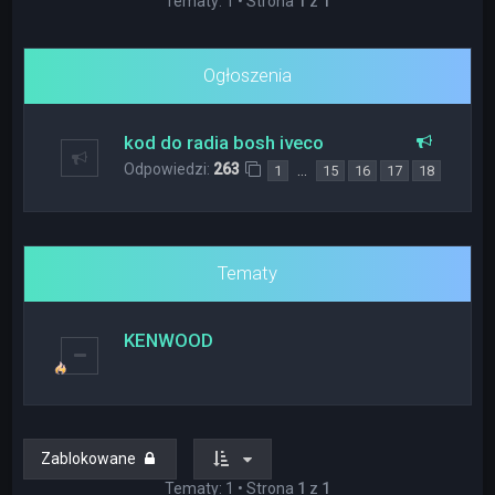
Tematy: 1 • Strona
1
z
1
Ogłoszenia
kod do radia bosh iveco
Odpowiedzi:
263
…
1
15
16
17
18
Tematy
KENWOOD
Zablokowane
Tematy: 1 • Strona
1
z
1