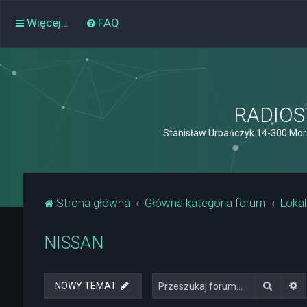
Więcej…
FAQ
RADIOST
Stanisław Urbańczyk 14-300 Mor
Strona główna
Główna kategoria forum
Lokal
NISSAN
Szukaj
W
NOWY TEMAT