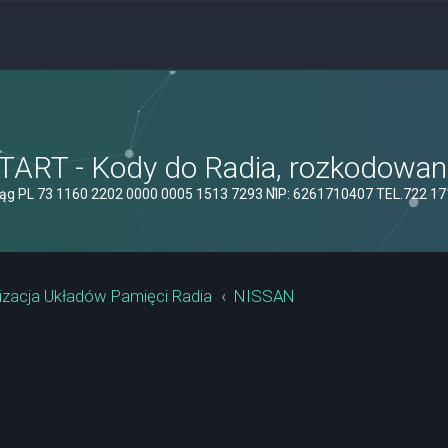
ART - Kody do Radia, rozkodowanie
ąg PL 73 1160 2202 0000 0005 1513 7293 NIP: 6261710407 TEL.722 1
izacja Układów Pamięci Radia
NISSAN
yszukiwanie zaawansowane