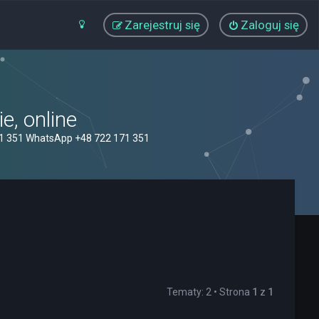
Zarejestruj się
Zaloguj się
, online
71 351 WhatsApp +48 722 171 351
Tematy: 2 • Strona
1
z
1