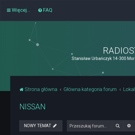
Więcej…
FAQ
RADIOST
Stanisław Urbańczyk 14-300 Mor
Strona główna
Główna kategoria forum
Lokal
NISSAN
Szukaj
W
NOWY TEMAT