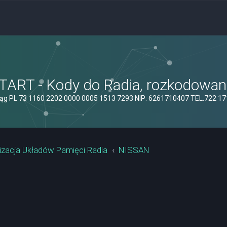
ART - Kody do Radia, rozkodowanie
ąg PL 73 1160 2202 0000 0005 1513 7293 NIP: 6261710407 TEL.722 1
izacja Układów Pamięci Radia
NISSAN
yszukiwanie zaawansowane