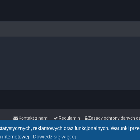
Kontakt z nami
Regulamin
Zasady ochrony danych 
h statystycznych, reklamowych oraz funkcjonalnych. Warunki pr
 internetowej.
Dowiedz się więcej