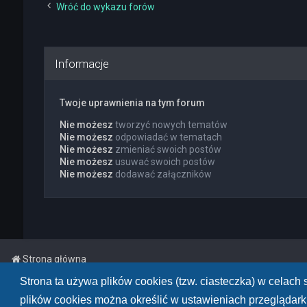
Wróć do wykazu forów
Informacje
Twoje uprawnienia na tym forum
Nie możesz
tworzyć nowych tematów
Nie możesz
odpowiadać w tematach
Nie możesz
zmieniać swoich postów
Nie możesz
usuwać swoich postów
Nie możesz
dodawać załączników
Strona główna
Strona ta używa plików cookies (tzw. ciasteczka) w celac
Powered by
phpBB
™
• Design by
PlanetStyles
plików cookies można określić w ustawieniach przeglądarki
Polski pakiet językowy dostarcza
phpBB.pl