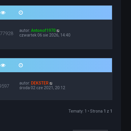
autor:
Antonof1970
677928
czwartek 06 sie 2026, 14:40
autor:
DEKSTER
9597
środa 02 cze 2021, 20:12
Tematy: 1 • Strona
1
z
1