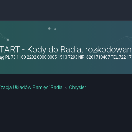
ART - Kody do Radia, rozkodowanie
ąg PL 73 1160 2202 0000 0005 1513 7293 NIP: 6261710407 TEL.722 1
izacja Układów Pamięci Radia
Chrysler
yszukiwanie zaawansowane