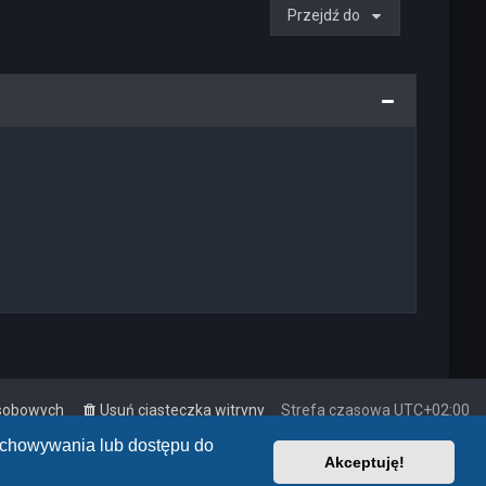
Przejdź do
osobowych
Usuń ciasteczka witryny
Strefa czasowa
UTC+02:00
zechowywania lub dostępu do
Akceptuję!