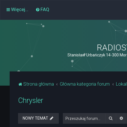
Więcej…
FAQ
RADIOST
Stanisław Urbańczyk 14-300 Mor
Strona główna
Główna kategoria forum
Lokal
Chrysler
Szukaj
W
NOWY TEMAT