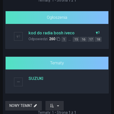
Tematy: 1 • Strona
1
z
1
Ogłoszenia
kod do radia bosh iveco
Odpowiedzi:
260
…
1
15
16
17
18
Tematy
SUZUKI
NOWY TEMAT
Tematy: 1 • Strona
1
z
1