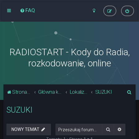
FAQ
RADIOSTART - Kody do Radia,
rozkodowanie, online
S
Strona główna
Główna kategoria forum
Lokalizacja Układów Pamięci Radia
SUZUKI
z
SUZUKI
u
k
a
Szukaj
Wyszuki
NOWY TEMAT
j