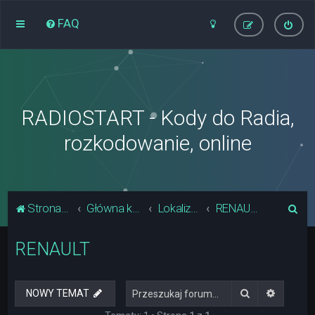
FAQ
RADIOSTART - Kody do Radia,
rozkodowanie, online
S
Strona główna
Główna kategoria forum
Lokalizacja Układów Pamięci Radia
RENAULT
z
RENAULT
u
k
a
Szukaj
Wyszuki
NOWY TEMAT
j