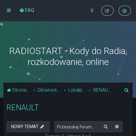
FAQ
RADIOSTART - Kody do Radia,
rozkodowanie, online
S
Strona główna
Główna kategoria forum
Lokalizacja Układów Pamięci Radia
RENAULT
z
RENAULT
u
k
a
Szukaj
Wyszuki
NOWY TEMAT
j