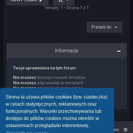
Tematy: 1 • Strona
1
z
1
Przejdź do
Informacje
Twoje uprawnienia na tym forum
Nie możesz
tworzyć nowych tematów
Nie możesz
odpowiadać w tematach
Nie możesz
zmieniać swoich postów
Nie możesz
usuwać swoich postów
Strona ta używa plików cookies (tzw. ciasteczka)
Nie możesz
dodawać załączników
w celach statystycznych, reklamowych oraz
funkcjonalnych. Warunki przechowywania lub
dostępu do plików cookies można określić w
ustawieniach przeglądarki internetowej.
Strona główna
Kontakt z nami