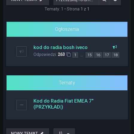
Tematy: 1 • Strona
1
z
1
Ogłoszenia
kod do radia bosh iveco
Odpowiedzi:
263
…
1
15
16
17
18
Tematy
Kod do Radia Fiat EMEA 7"
(PRZYKŁAD|)
NOWY TEMAT