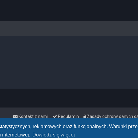
Kontakt z nami
Regulamin
Zasady ochrony danych 
h statystycznych, reklamowych oraz funkcjonalnych. Warunki pr
 internetowej.
Dowiedz się więcej