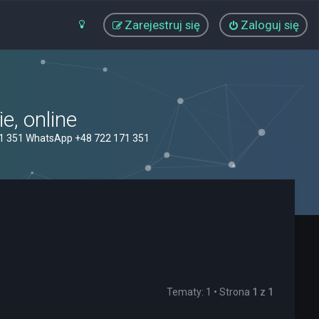
Zarejestruj się
Zaloguj się
, online
71 351 WhatsApp +48 722 171 351
Tematy: 1 • Strona
1
z
1