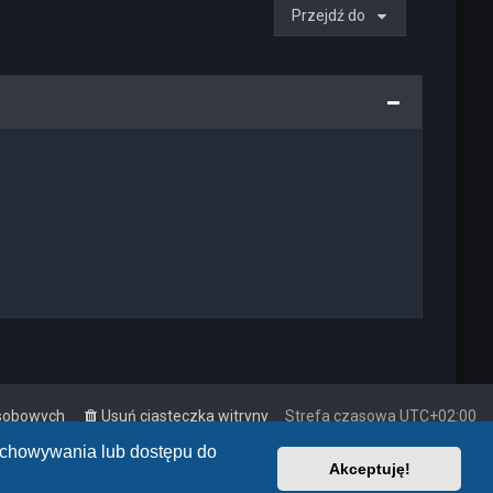
Przejdź do
osobowych
Usuń ciasteczka witryny
Strefa czasowa
UTC+02:00
zechowywania lub dostępu do
Akceptuję!