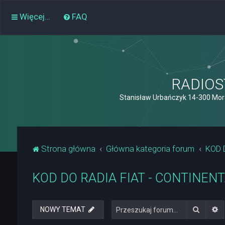
Więcej…
FAQ
RADIOST
Stanisław Urbańczyk 14-300 Mor
Strona główna
Główna kategoria forum
KOD 
KOD DO RADIA FIAT - CONTINEN
Szukaj
W
NOWY TEMAT