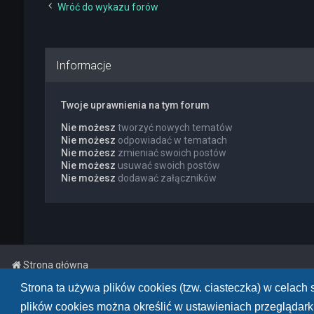
Wróć do wykazu forów
Informacje
Twoje uprawnienia na tym forum
Nie możesz
tworzyć nowych tematów
Nie możesz
odpowiadać w tematach
Nie możesz
zmieniać swoich postów
Nie możesz
usuwać swoich postów
Nie możesz
dodawać załączników
Strona główna
Strona ta używa plików cookies (tzw. ciasteczka) w celac
Powered by
phpBB
™
• Design by
PlanetStyles
plików cookies można określić w ustawieniach przeglądarki
Polski pakiet językowy dostarcza
phpBB.pl