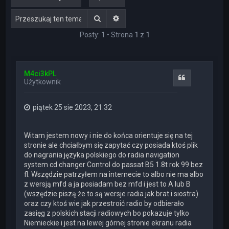
Szukaj
Wyszukiwanie zaawansowane
Posty: 1 • Strona
1
z
1
M4ci3kPL
Cytuj
Użytkownik
piątek 25 sie 2023, 21:32
Witam jestem nowy i nie do końca orientuje się na tej
stronie ale chciałbym się zapytać czy posiada ktoś plik
do nagrania języka polskiego do radia navigation
system cd changer Control do passat B5 1.8t rok 99 bez
fl. Wszędzie patrzyłem na internecie to albo nie ma albo
z wersją mfd a ja posiadam bez mfd i jest to A lub B
(wszędzie piszą że to są wersje radia jak brat i siostra)
oraz czy ktoś wie jak przestroić radio by odbierało
zasięg z polskich stacji radiowych bo pokazuje tylko
Niemieckie i jest na lewej górnej stronie ekranu radia