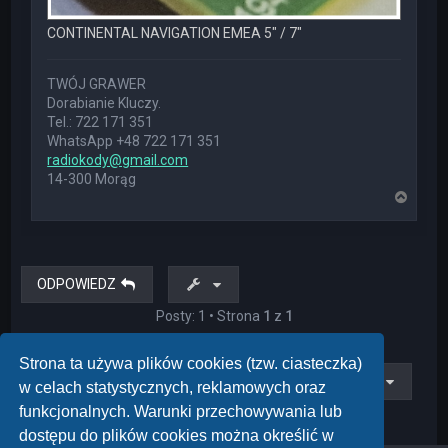
CONTINENTAL NAVIGATION EMEA 5" / 7"
TWÓJ GRAWER
Dorabianie Kluczy.
Tel.: 722 171 351
WhatsApp +48 722 171 351
radiokody@gmail.com
14-300 Morąg
N
a
g
ó
r
ę
ODPOWIEDZ
Posty: 1 • Strona
1
z
1
Strona ta używa plików cookies (tzw. ciasteczka)
Przejdź do
w celach statystycznych, reklamowych oraz
funkcjonalnych. Warunki przechowywania lub
dostępu do plików cookies można określić w