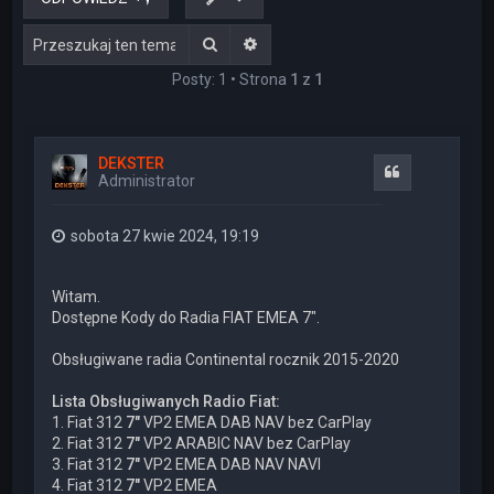
Szukaj
Wyszukiwanie zaawansowane
Posty: 1 • Strona
1
z
1
DEKSTER
Cytuj
Administrator
sobota 27 kwie 2024, 19:19
Witam.
Dostępne Kody do Radia FIAT EMEA 7".
Obsługiwane radia Continental rocznik 2015-2020
Lista Obsługiwanych Radio Fiat:
1. Fiat 312
7"
VP2 EMEA DAB NAV bez CarPlay
2. Fiat 312
7"
VP2 ARABIC NAV bez CarPlay
3. Fiat 312
7"
VP2 EMEA DAB NAV NAVI
4. Fiat 312
7"
VP2 EMEA