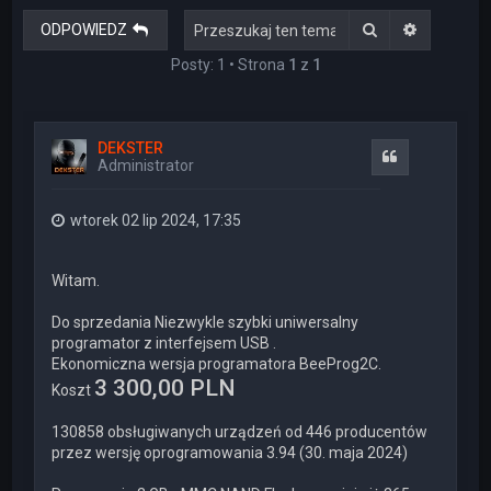
Szukaj
Wyszukiw
ODPOWIEDZ
Posty: 1 • Strona
1
z
1
DEKSTER
Cytuj
Administrator
wtorek 02 lip 2024, 17:35
Witam.
Do sprzedania Niezwykle szybki uniwersalny
programator z interfejsem USB .
Ekonomiczna wersja programatora BeeProg2C.
3 300,00 PLN
Koszt
130858 obsługiwanych urządzeń od 446 producentów
przez wersję oprogramowania 3.94 (30. maja 2024)