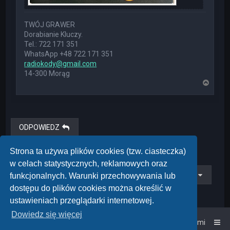
TWÓJ GRAWER
Dorabianie Kluczy.
Tel.: 722 171 351
WhatsApp +48 722 171 351
radiokody@gmail.com
14-300 Morąg
N
a
g
ó
r
ę
ODPOWIEDZ
Posty: 1 • Strona
1
z
1
Strona ta używa plików cookies (tzw. ciasteczka)
w celach statystycznych, reklamowych oraz
Przejdź do
funkcjonalnych. Warunki przechowywania lub
dostępu do plików cookies można określić w
ustawieniach przeglądarki internetowej.
Dowiedz się więcej
Strona główna
Kontakt z nami