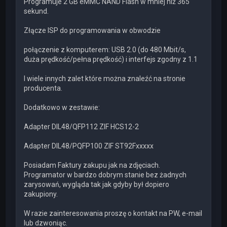
Programuje 2 GB eMMC NAND Flash w mniej niż 365
sekund.
Złącze ISP do programowania w obwodzie
połączenie z komputerem: USB 2.0 (do 480 Mbit/s,
duża prędkość/pełna prędkość) i interfejs zgodny z 1.1
I wiele innych zalet które można znaleźć na stronie
producenta.
Dodatkowo w zestawie:
Adapter DIL48/QFP112 ZIF HCS12-2
Adapter DIL48/PQFP100 ZIF ST92Fxxxxx
Posiadam Faktury zakupu jak na zdjęciach.
Programator w bardzo dobrym stanie bez żadnych
zarysowań, wygląda tak jak gdyby był dopiero
zakupiony.
W razie zainteresowania proszę o kontakt na PW, e-mail
lub dzwoniąc.