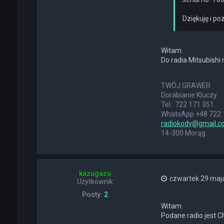
k
t
Dziękuję i p
u
j
s
i
Witam.
ę
z
Do radia Mitsubishi
D
E
K
TWÓJ GRAWER
S
Dorabianie Kluczy.
T
Tel.: 722 171 351
E
WhatsApp +48 722 
R
radiokody@gmail.c
14-300 Morąg
kazugazu
czwartek 29 maja
Użytkownik
Posty:
2
Witam.
Podane radio jest C