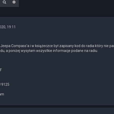
Szukaj
Wyszukiwanie zaawansowane
020, 19:11
Jeepa Compass'a i w książeczce był zapisany kod do radia który nie pa
du, a poniżej wysyłam wszystkie informacje podane na radiu.
F
J 9125
iam