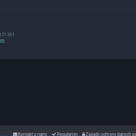
Y
171 351
om
Kontakt z nami
Regulamin
Zasady ochrony danych 