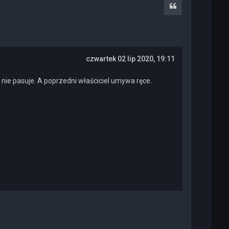
r
Cytuj
ę
czwartek 02 lip 2020, 19:11
nie pasuje. A poprzedni właściciel umywa ręce.