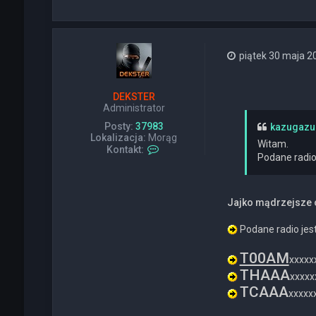
piątek 30 maja 2
DEKSTER
Administrator
Posty:
37983
kazugazu
Lokalizacja:
Morąg
Witam.
S
Kontakt:
Podane radio 
k
o
n
t
Jajko mądrzejsze o
a
k
t
Podane radio jes
u
j
T00AM
xxxxx
s
THAAA
i
xxxxx
ę
TCAAA
xxxxxx
z
D