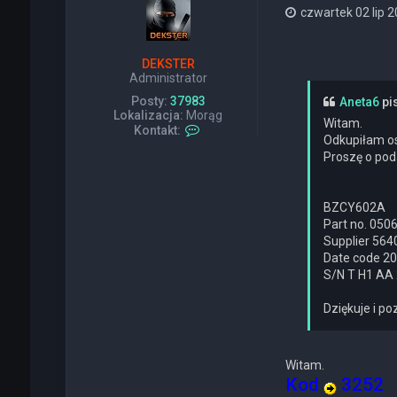
czwartek 02 lip 2
DEKSTER
Administrator
Posty:
37983
Aneta6
pi
Lokalizacja:
Morąg
Witam.
S
Kontakt:
Odkupiłam os
k
Proszę o pod
o
n
t
a
BZCY602A
k
Part no. 05
t
Supplier 564
u
j
Date code 2
s
S/N T H1 AA 
i
ę
Dziękuje i p
z
D
E
K
Witam.
S
Kod
3252
T