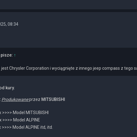
025, 08:34
pisze:
↑
jest Chrysler Corporation i wyciągnięte z innego jeep compass z tego s
d kury.
t
Produkowane
przez
MITSUBISHI
x >>>> Model MITSUBISHI
x >>>> Model ALPINE
 >>>> Model ALPINE itd, itd.