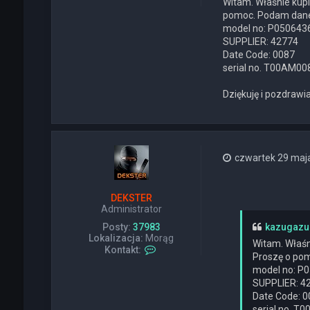
Witam. Właśnie kupi
pomoc. Podam dan
model no: P05064
SUPPLIER: 42774
Date Code: 0087
serial no. T00AM0
Dziękuję i pozdraw
czwartek 29 maja
DEKSTER
Administrator
Posty:
37983
kazugazu
Lokalizacja:
Morąg
Witam. Właśni
S
Kontakt:
Proszę o po
k
model no: P
o
n
SUPPLIER: 4
t
Date Code: 0
a
serial no. 