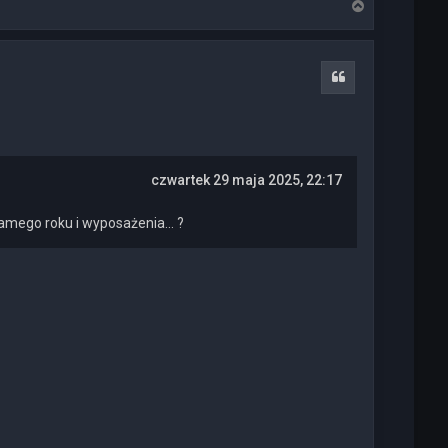
N
a
g
ó
r
Cytuj
ę
czwartek 29 maja 2025, 22:17
amego roku i wyposażenia... ?