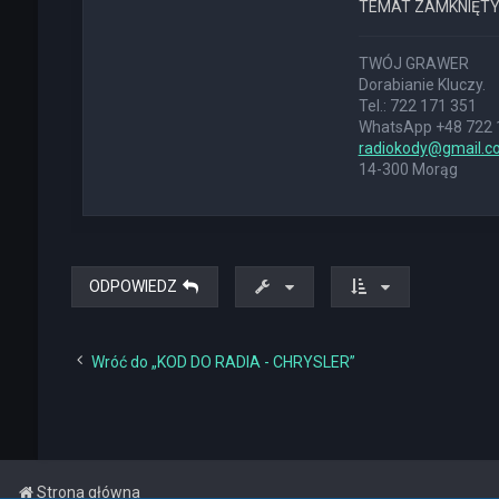
E
TEMAT ZAMKNIĘT
K
S
T
TWÓJ GRAWER
E
Dorabianie Kluczy.
R
Tel.: 722 171 351
WhatsApp +48 722 
radiokody@gmail.c
14-300 Morąg
ODPOWIEDZ
Wróć do „KOD DO RADIA - CHRYSLER”
Strona główna