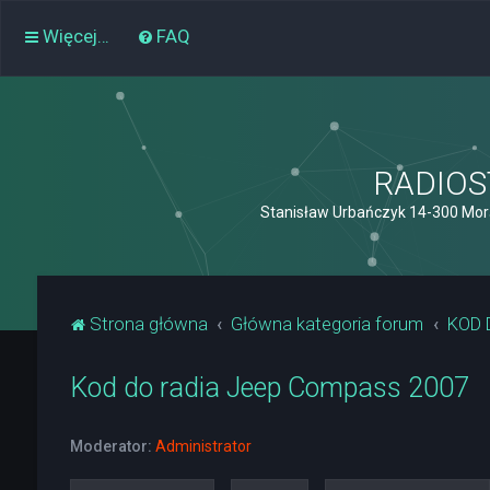
Więcej…
FAQ
RADIOST
Stanisław Urbańczyk 14-300 Mor
Strona główna
Główna kategoria forum
KOD 
Kod do radia Jeep Compass 2007
Moderator:
Administrator