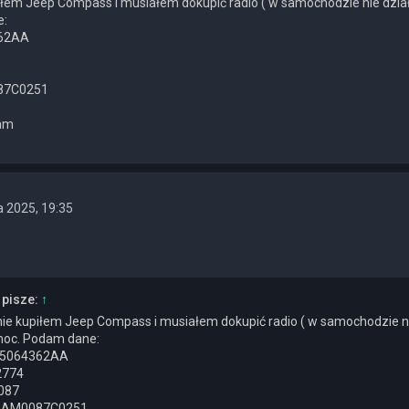
łem Jeep Compass i musiałem dokupić radio ( w samochodzie nie działało 
e:
362AA
087C0251
iam
 2025, 19:35
pisze:
↑
e kupiłem Jeep Compass i musiałem dokupić radio ( w samochodzie nie dz
moc. Podam dane:
05064362AA
2774
087
T00AM0087C0251