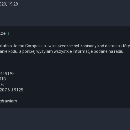
020, 19:28
sze:
↑
tatnio Jeepa Compass'a i w książeczce był zapisany kod do radia który 
anie kodu, a poniżej wysyłam wszystkie informacje podane na radiu.
064191AF
01B
076
207 6 J 9125
ozdrawiam