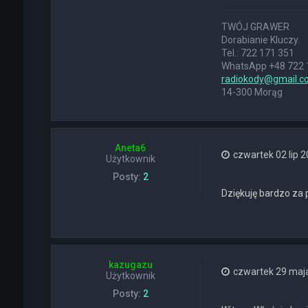
E
R
TWÓJ GRAWER
Dorabianie Kluczy.
Tel.: 722 171 351
WhatsApp +48 722 
radiokody@gmail.c
14-300 Morąg
Aneta6
czwartek 02 lip 2
Użytkownik
Posty:
2
Dziękuję bardzo za
kazugazu
czwartek 29 maja
Użytkownik
Posty:
2