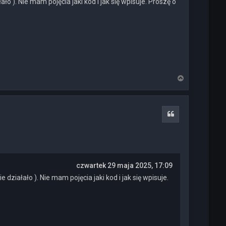
). Nie mam pojęcia jaki kod i jak się wpisuje. Proszę o
N
a
g
ó
r
Cytuj
ę
czwartek 29 maja 2025, 17:09
iałało ). Nie mam pojęcia jaki kod i jak się wpisuje.