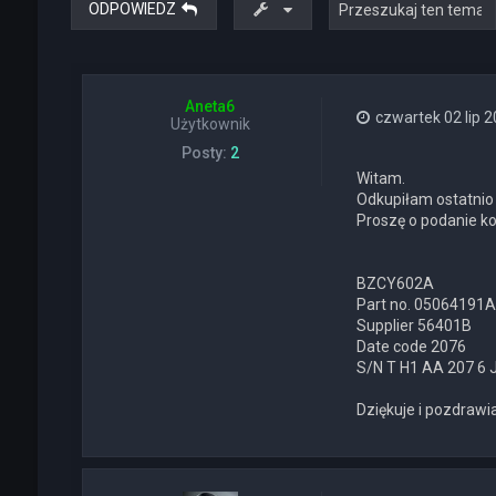
ODPOWIEDZ
Aneta6
czwartek 02 lip 2
Użytkownik
Posty:
2
Witam.
Odkupiłam ostatnio 
Proszę o podanie ko
BZCY602A
Part no. 05064191A
Supplier 56401B
Date code 2076
S/N T H1 AA 207 6 
Dziękuje i pozdraw