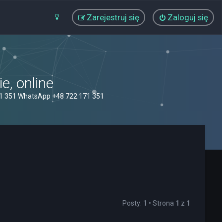
Zarejestruj się
Zaloguj się
, online
71 351 WhatsApp +48 722 171 351
Posty: 1 • Strona
1
z
1