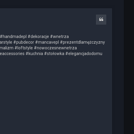
Cytuj
le #handmadepl #dekoracje #wnetrza
#barstyle #pubdecor #mancavepl #prezentdlamężczyzny
imalizm #loftstyle #nowoczesnewnetrza
meaccessories #kuchnia #stołowka #elegancjadodomu