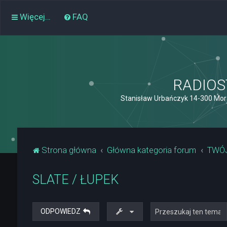
Więcej…
FAQ
RADIOST
Stanisław Urbańczyk 14-300 Mor
Strona główna
Główna kategoria forum
TWÓ
SLATE / ŁUPEK
ODPOWIEDZ