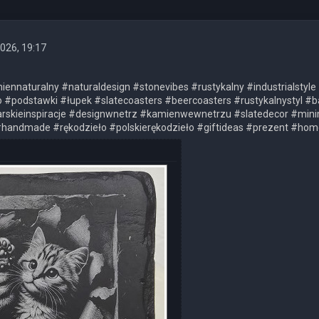
026, 19:17
iennaturalny #naturaldesign #stonevibes #rustykalny #industrialsty
#podstawki #łupek #slatecoasters #beercoasters #rustykalnystyl 
rskieinspiracje #designwnetrz #kamienwewnetrzu #slatedecor #min
#handmade #rękodzieło #polskierękodzieło #giftideas #prezent #ho