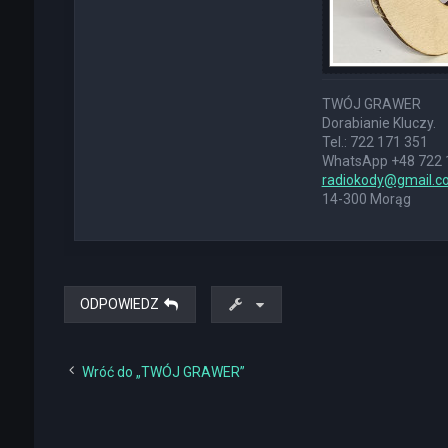
TWÓJ GRAWER
Dorabianie Kluczy.
Tel.: 722 171 351
WhatsApp +48 722 
radiokody@gmail.c
14-300 Morąg
ODPOWIEDZ
Wróć do „TWÓJ GRAWER”