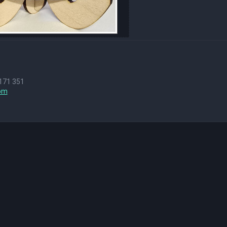
171 351
om