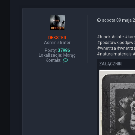
sobota 09 maja 2
#łupek #slate #kam
DEKSTER
Administrator
#podstawkipodpiwo 
#wnetrza #wnetrza
Posty:
37986
#naturalmaterials 
Lokalizacja:
Morąg
S
Kontakt:
ZAŁĄCZNIKI
k
o
n
t
a
k
t
u
j
s
i
ę
z
D
E