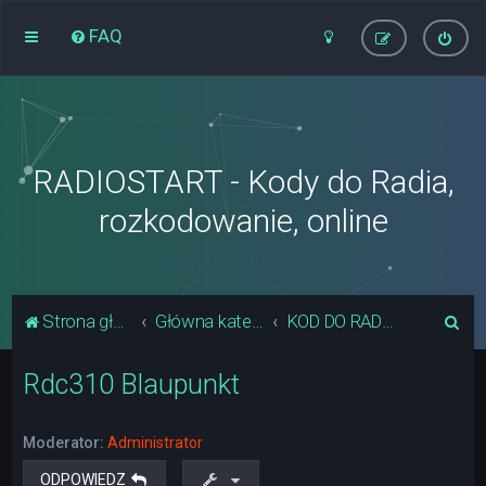
FAQ
RADIOSTART - Kody do Radia,
rozkodowanie, online
S
Strona główna
Główna kategoria forum
KOD DO RADIA - BLAUPUNKT
z
Rdc310 Blaupunkt
u
k
a
Moderator:
Administrator
j
ODPOWIEDZ