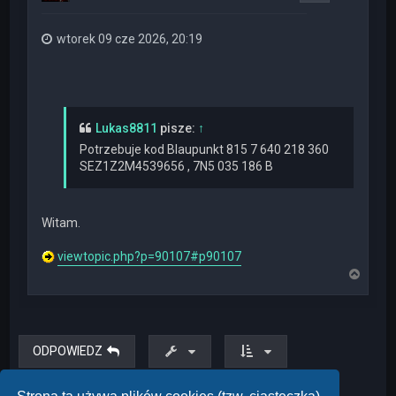
wtorek 09 cze 2026, 20:19
Lukas8811
pisze:
↑
Potrzebuje kod Blaupunkt 815 7 640 218 360
SEZ1Z2M4539656 , 7N5 035 186 B
Witam.
viewtopic.php?p=90107#p90107
N
a
g
ó
r
ę
ODPOWIEDZ
Posty: 2 • Strona
1
z
1