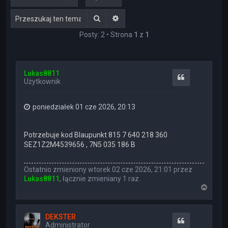
Szukaj
Wyszukiwanie zaawansowane
Posty: 2 • Strona
1
z
1
Lukas8811
Cytuj
Użytkownik
poniedziałek 01 cze 2026, 20:13
Potrzebuje kod Blaupunkt 815 7 640 218 360
SEZ1Z2M4539656 , 7N5 035 186 B
Ostatnio zmieniony wtorek 02 cze 2026, 21:01 przez
Lukas8811
, łącznie zmieniany 1 raz.
N
a
g
ó
DEKSTER
r
Cytuj
Administrator
ę