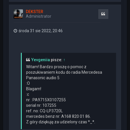
g
ó
DEKSTER
r
Cytuj
Administrator
ę
środa 31 sie 2022, 20:46
Yevgeniia
pisze:
↑
Witam! Bardzo proszę o pomoc z
poszukiwaniem kodu do radia Mercedesa
Panasonic audio 5
:O
Blagam!
:c
nr : PA9715X0107255
serial nr: 107255
ref. no: CQ-LP3720L
mercedes benz nr: A168 820 01 86.
Z góry dziękuję za udzielony czas *_*.