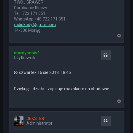
TWÓJ GRAWER
Dorabianie Kluczy.
Tel.: 722 171 351
WhatsApp +48 722 171 351
radiokody@gmail.com
14-300 Morąg
N
a
g
ó
marnypopis1
r
Cytuj
Użytkownik
ę
czwartek 16 sie 2018, 18:45
Dziękuję - działa - zapisuje mazakiem na obudowie
N
a
g
ó
DEKSTER
r
Cytuj
Administrator
ę