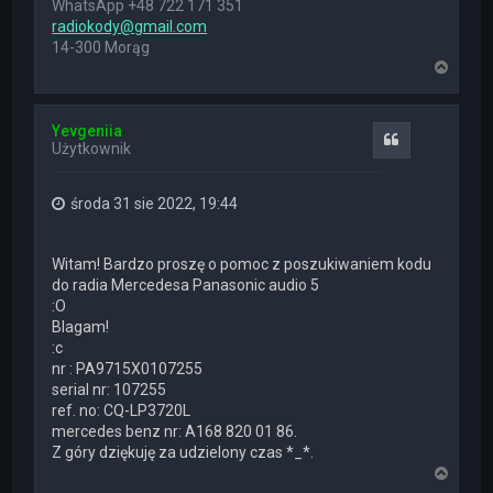
WhatsApp +48 722 171 351
radiokody@gmail.com
14-300 Morąg
N
a
g
ó
Yevgeniia
r
Cytuj
Użytkownik
ę
środa 31 sie 2022, 19:44
Witam! Bardzo proszę o pomoc z poszukiwaniem kodu
do radia Mercedesa Panasonic audio 5
:O
Blagam!
:c
nr : PA9715X0107255
serial nr: 107255
ref. no: CQ-LP3720L
mercedes benz nr: A168 820 01 86.
Z góry dziękuję za udzielony czas *_*.
N
a