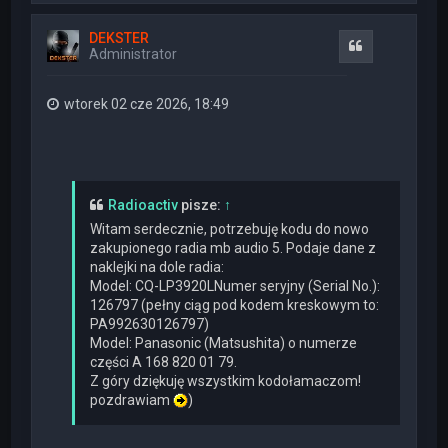
g
ó
DEKSTER
r
Cytuj
Administrator
ę
wtorek 02 cze 2026, 18:49
Radioactiv
pisze:
↑
Witam serdecznie, potrzebuję kodu do nowo
zakupionego radia mb audio 5. Podaje dane z
naklejki na dole radia:
Model: CQ-LP3920LNumer seryjny (Serial No.):
126797 (pełny ciąg pod kodem kreskowym to:
PA992630126797)
Model: Panasonic (Matsushita) o numerze
części A 168 820 01 79.
Z góry dziękuję wszystkim kodołamaczom!
pozdrawiam
)