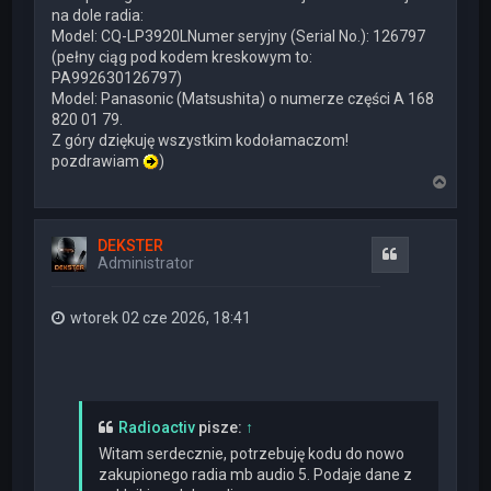
na dole radia:
Model: CQ-LP3920LNumer seryjny (Serial No.): 126797
(pełny ciąg pod kodem kreskowym to:
PA992630126797)
Model: Panasonic (Matsushita) o numerze części A 168
820 01 79.
Z góry dziękuję wszystkim kodołamaczom!
pozdrawiam
)
N
a
g
ó
DEKSTER
r
Cytuj
Administrator
ę
wtorek 02 cze 2026, 18:41
Radioactiv
pisze:
↑
Witam serdecznie, potrzebuję kodu do nowo
zakupionego radia mb audio 5. Podaje dane z