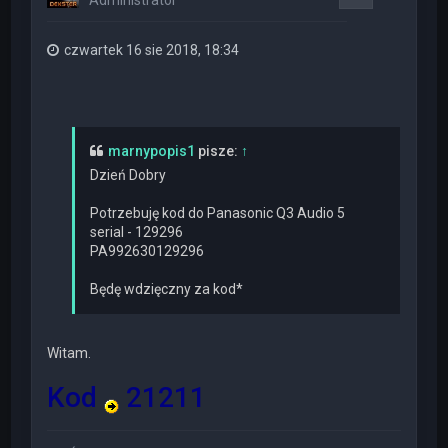
Administrator
ę
czwartek 16 sie 2018, 18:34
marnypopis1
pisze:
↑
Dzień Dobry
Potrzebuję kod do Panasonic Q3 Audio 5
serial - 129296
PA992630129296
Będę wdzięczny za kod*
Witam.
Kod
21211