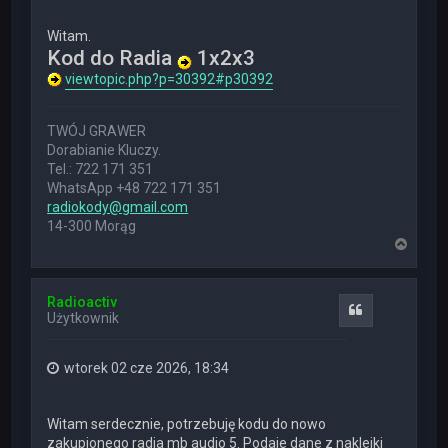
Witam.
Kod do Radia
1x2x3
viewtopic.php?p=30392#p30392
TWÓJ GRAWER
Dorabianie Kluczy.
Tel.: 722 171 351
WhatsApp +48 722 171 351
radiokody@gmail.com
14-300 Morąg
N
a
g
ó
Radioactiv
r
Cytuj
Użytkownik
ę
wtorek 02 cze 2026, 18:34
Witam serdecznie, potrzebuję kodu do nowo
zakupionego radia mb audio 5. Podaje dane z naklejki