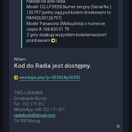
naklejki na dole radia:
Model: CQ-LP3920LNumer seryjny (Serial No.):
126797 (pełny ciąg pod kodem kreskowym to:
PA992630126797)
Model: Panasonic (Matsushita) o numerze
części A 168 820 01 79.
Z góry dziękuję wszystkim kodołamaczom!
pozdrawiam
)
Witam.
Kod do Radia jest dostępny.
viewtopic.php?p=30392#p30392
TWÓJ GRAWER
Dorabianie Kluczy.
Tel.: 722 171 351
WhatsApp +48 722 171 351
radiokody@gmail.com
14-300 Morąg
N
a