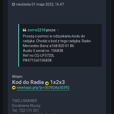
niedziela 01 maja 2022, 16:47
zorro2210
pisze:
↑
Proszę o pomoc w odzyskaniu kodu do
radyjka. Chodzi o kod z tego radyjka. Radio
Mercedes-Benz a168 820 01 86
Audio 5 serial no. 106838
Ref no CQ-LP3720L
PA9715x0106838
Witam.
Kod do Radia
1x2x3
viewtopic.php?p=30392#p30392
TWÓJ GRAWER
Dorabianie Kluczy.
Tel.: 722 171 351