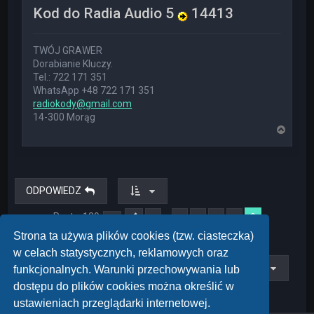
Kod do Radia Audio 5
14413
TWÓJ GRAWER
Dorabianie Kluczy.
Tel.: 722 171 351
WhatsApp +48 722 171 351
radiokody@gmail.com
14-300 Morąg
N
a
g
ó
r
ę
ODPOWIEDZ
Posty: 129
9
…
1
5
6
7
8
Strona
Poprzednia
9
z
9
Strona ta używa plików cookies (tzw. ciasteczka)
w celach statystycznych, reklamowych oraz
Przejdź do
funkcjonalnych. Warunki przechowywania lub
dostępu do plików cookies można określić w
ustawieniach przeglądarki internetowej.