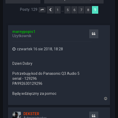
Posty: 129
9
…
1
5
6
7
8
Strona
Poprzednia
9
z
9
marnypopis1
Cytuj
Użytkownik
czwartek 16 sie 2018, 18:28
Dzień Dobry
Potrzebuję kod do Panasonic Q3 Audio 5
serial - 129296
PA992630129296
Będę wdzięczny za pomoc
N
a
g
ó
DEKSTER
r
Cytuj