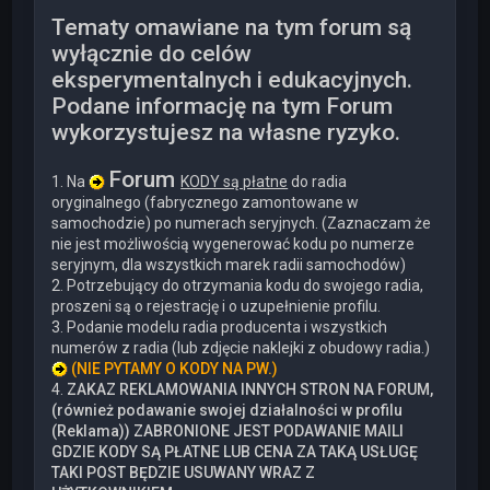
Tematy omawiane na tym forum są
wyłącznie do celów
eksperymentalnych i edukacyjnych.
Podane informację na tym Forum
wykorzystujesz na własne ryzyko.
Forum
1. Na
KODY są płatne
do radia
oryginalnego (fabrycznego zamontowane w
samochodzie) po numerach seryjnych. (Zaznaczam że
nie jest możliwością wygenerować kodu po numerze
seryjnym, dla wszystkich marek radii samochodów)
2. Potrzebujący do otrzymania kodu do swojego radia,
proszeni są o rejestrację i o uzupełnienie profilu.
3. Podanie modelu radia producenta i wszystkich
numerów z radia (lub zdjęcie naklejki z obudowy radia.)
(NIE PYTAMY O KODY NA PW.)
4.
ZAKAZ REKLAMOWANIA INNYCH STRON NA FORUM,
(również podawanie swojej działalności w profilu
(Reklama)) ZABRONIONE JEST PODAWANIE MAILI
GDZIE KODY SĄ PŁATNE LUB CENA ZA TAKĄ USŁUGĘ
TAKI POST BĘDZIE USUWANY WRAZ Z