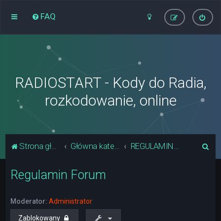
FAQ
RADIOSTART - Kody do Radia,
rozkodowanie, online
S
Strona główna
Główna kategoria forum
REGULAMIN FORUM
z
Regulamin Forum
u
k
a
Moderator:
Administrator
j
Zablokowany