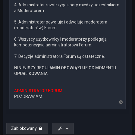
4. Administrator rozstrzyga spory między uczestnikiem
a Moderatorem.
5. Administrator powołuje i odwołuje moderatora
(moderatorów) Forum.
6. Wszyscy użytkownicy i moderatorzy podlegają
kompetencyjnie administratorowi Forum.
7. Decyzje administratora Forum są ostateczne.
NINIEJSZY REGULAMIN OBOWIĄZUJE OD MOMENTU
OPUBLIKOWANIA
ADMINISTRATOR FORUM
POZDRAWIAM.
N
a
g
ó
r
ę
Zablokowany