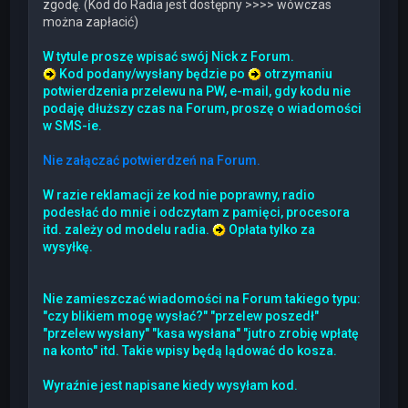
zgodę. (Kod do Radia jest dostępny >>>> wówczas
można zapłacić)
W tytule proszę wpisać swój Nick z Forum.
Kod podany/wysłany będzie po
otrzymaniu
potwierdzenia przelewu na PW, e-mail, gdy kodu nie
podaję dłuższy czas na Forum, proszę o wiadomości
w SMS-ie.
Nie załączać potwierdzeń na Forum.
W razie reklamacji że kod nie poprawny, radio
podesłać do mnie i odczytam z pamięci, procesora
itd. zależy od modelu radia.
Opłata tylko za
wysyłkę.
Nie zamieszczać wiadomości na Forum takiego typu:
"czy blikiem mogę wysłać?" "przelew poszedł"
"przelew wysłany" "kasa wysłana" "jutro zrobię wpłatę
na konto" itd. Takie wpisy będą lądować do kosza.
Wyraźnie jest napisane kiedy wysyłam kod.