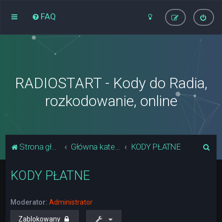
FAQ
RADIOSTART - Kody do Radia,
rozkodowanie, online
S
Strona główna
Główna kategoria forum
KODY PŁATNE
z
KODY PŁATNE
u
k
a
Moderator:
Administrator
j
Zablokowany