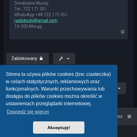
Dorabianie Kluczy.
Tel.: 722 171 351
WhatsApp +48 722 171 351
radiokody@gmail.com
14-300 Morąg
N
a
g
ó
r
ę
Zablokowany
Posty: 1 • Strona
1
z
1
Strona ta używa plików cookies (tzw. ciasteczka)
w celach statystycznych, reklamowych oraz
Przejdź do
funkcjonalnych. Warunki przechowywania lub
dostępu do plików cookies można określić w
ustawieniach przeglądarki internetowej.
Dowiedz się więcej
Strona główna
Kontakt z nami
Akceptuję!
Powered by
phpBB
™
• Design by
PlanetStyles