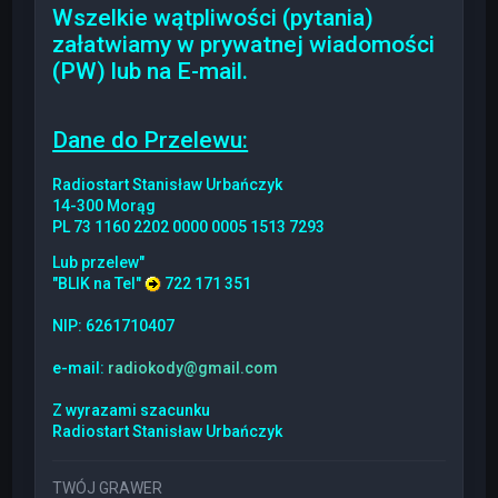
Wszelkie wątpliwości (pytania)
załatwiamy w prywatnej wiadomości
(PW) lub na E-mail.
Dane do Przelewu:
Radiostart Stanisław Urbańczyk
14-300 Morąg
PL 73 1160 2202 0000 0005 1513 7293
Lub przelew"
"BLIK na Tel"
722 171 351
NIP: 6261710407
e-mail:
radiokody@gmail.com
Z wyrazami szacunku
Radiostart Stanisław Urbańczyk
TWÓJ GRAWER