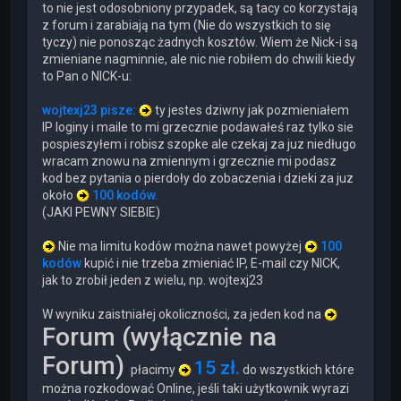
to nie jest odosobniony przypadek, są tacy co korzystają
z forum i zarabiają na tym (Nie do wszystkich to się
tyczy) nie ponosząc żadnych kosztów. Wiem że Nick-i są
zmieniane nagminnie, ale nic nie robiłem do chwili kiedy
to Pan o NICK-u:
wojtexj23 pisze:
ty jestes dziwny jak pozmieniałem
IP loginy i maile to mi grzecznie podawałeś raz tylko sie
pospieszyłem i robisz szopke ale czekaj za juz niedługo
wracam znowu na zmiennym i grzecznie mi podasz
kod bez pytania o pierdoły do zobaczenia i dzieki za juz
około
100 kodów.
(JAKI PEWNY SIEBIE)
Nie ma limitu kodów można nawet powyżej
100
kodów
kupić i nie trzeba zmieniać IP, E-mail czy NICK,
jak to zrobił jeden z wielu, np. wojtexj23
W wyniku zaistniałej okoliczności, za jeden kod na
Forum (wyłącznie na
Forum)
15 zł.
płacimy
do wszystkich które
można rozkodować Online, jeśli taki użytkownik wyrazi