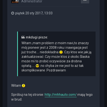
Administrator
ę
piątek 20 sty 2017, 13:03
mkdugi pisze:
Witam ,mam problem z moim navi,to znaczy
mój pioneer jest z 2008 roku i nawigacja jest
już troche.... niedokładna
.Czy ktos wie jak ją
zaktualizować .Czy może ktos z okolic Ślaska
może mi to zrobić oczywiście za drobna
opłatą.....
.no chyba że nie jest to aż tak
skomplikowane .Pozdrawiam
Witam
Spróbuj na tej stronie:
http://mhhauto.com/
mają tego
w brud.