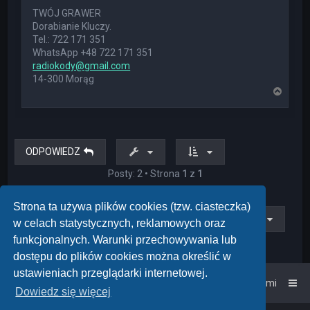
TWÓJ GRAWER
Dorabianie Kluczy.
Tel.: 722 171 351
WhatsApp +48 722 171 351
radiokody@gmail.com
14-300 Morąg
N
a
g
ó
r
ę
ODPOWIEDZ
Posty: 2 • Strona
1
z
1
Strona ta używa plików cookies (tzw. ciasteczka)
Przejdź do
w celach statystycznych, reklamowych oraz
funkcjonalnych. Warunki przechowywania lub
dostępu do plików cookies można określić w
ustawieniach przeglądarki internetowej.
Strona główna
Kontakt z nami
Dowiedz się więcej