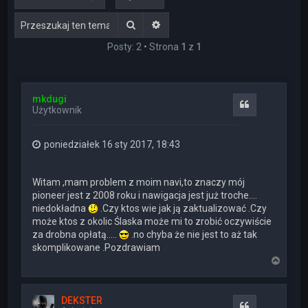
Szukaj
Wyszukiwanie zaawansowane
Posty: 2 • Strona
1
z
1
mkdugi
Cytuj
Użytkownik
poniedziałek 16 sty 2017, 18:43
Witam ,mam problem z moim navi,to znaczy mój
pioneer jest z 2008 roku i nawigacja jest już troche....
niedokładna
.Czy ktos wie jak ją zaktualizować .Czy
może ktos z okolic Ślaska może mi to zrobić oczywiście
za drobna opłatą.....
.no chyba że nie jest to aż tak
skomplikowane .Pozdrawiam
N
a
g
ó
DEKSTER
r
Cytuj