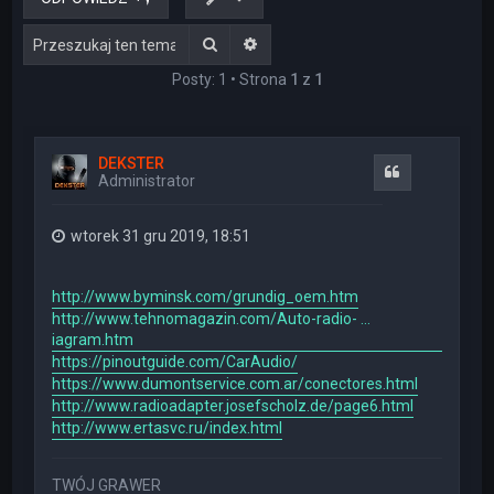
Szukaj
Wyszukiwanie zaawansowane
Posty: 1 • Strona
1
z
1
DEKSTER
Cytuj
Administrator
wtorek 31 gru 2019, 18:51
http://www.byminsk.com/grundig_oem.htm
http://www.tehnomagazin.com/Auto-radio- ...
iagram.htm
https://pinoutguide.com/CarAudio/
https://www.dumontservice.com.ar/conectores.html
http://www.radioadapter.josefscholz.de/page6.html
http://www.ertasvc.ru/index.html
TWÓJ GRAWER