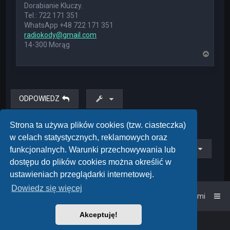
Dorabianie Kluczy.
Tel.: 722 171 351
WhatsApp +48 722 171 351
radiokody@gmail.com
14-300 Morąg
N
a
g
ó
r
ę
ODPOWIEDZ
Posty: 1 • Strona
1
z
1
Strona ta używa plików cookies (tzw. ciasteczka)
w celach statystycznych, reklamowych oraz
Przejdź do
funkcjonalnych. Warunki przechowywania lub
dostępu do plików cookies można określić w
ustawieniach przeglądarki internetowej.
Dowiedz się więcej
Strona główna
Kontakt z nami
Akceptuję!
Powered by
phpBB
™
• Design by
PlanetStyles