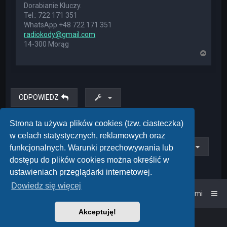
Dorabianie Kluczy.
Tel.: 722 171 351
WhatsApp +48 722 171 351
radiokody@gmail.com
14-300 Morąg
N
a
g
ó
r
ę
ODPOWIEDZ
Posty: 1 • Strona
1
z
1
Strona ta używa plików cookies (tzw. ciasteczka)
w celach statystycznych, reklamowych oraz
Przejdź do
funkcjonalnych. Warunki przechowywania lub
dostępu do plików cookies można określić w
ustawieniach przeglądarki internetowej.
Dowiedz się więcej
Strona główna
Kontakt z nami
Akceptuję!
Powered by
phpBB
™
• Design by
PlanetStyles