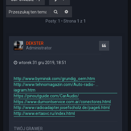
Szukaj
Wyszukiwanie zaawansowane
Posty: 1 • Strona
1
z
1
DEKSTER
Cytuj
Administrator
wtorek 31 gru 2019, 18:51
http://www.byminsk.com/grundig_oem.htm
http://www.tehnomagazin.com/Auto-radio- ...
iagram.htm
https://pinoutguide.com/CarAudio/
https://www.dumontservice.com.ar/conectores.html
http://www.radioadapter.josefscholz.de/page6.html
http://www.ertasvc.ru/index.html
TWÓJ GRAWER