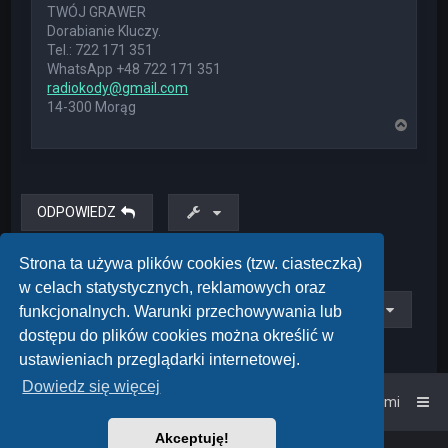
TWÓJ GRAWER
Dorabianie Kluczy.
Tel.: 722 171 351
WhatsApp +48 722 171 351
radiokody@gmail.com
14-300 Morąg
N
a
g
ó
r
ę
ODPOWIEDZ
Posty: 1 • Strona
1
z
1
Strona ta używa plików cookies (tzw. ciasteczka)
w celach statystycznych, reklamowych oraz
Przejdź do
funkcjonalnych. Warunki przechowywania lub
dostępu do plików cookies można określić w
ustawieniach przeglądarki internetowej.
Dowiedz się więcej
Strona główna
Kontakt z nami
Akceptuję!