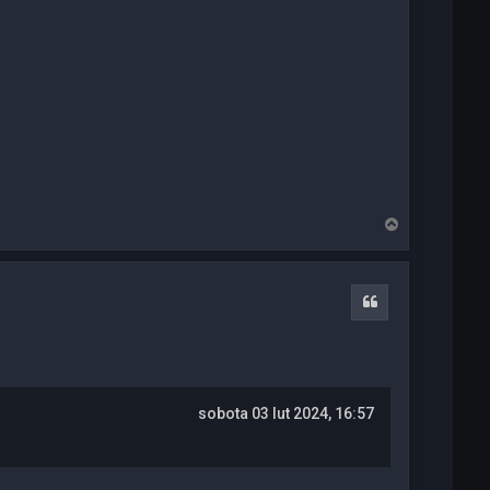
N
a
g
ó
r
Cytuj
ę
sobota 03 lut 2024, 16:57