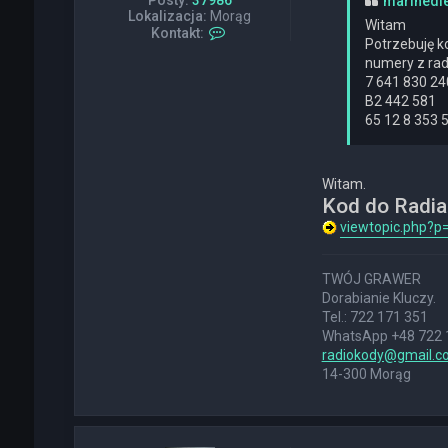
Posty:
37986
marinedi
Lokalizacja:
Morąg
Witam
S
Kontakt:
Potrzebuję ko
k
numery z rad
o
n
7 641 830 24
t
B2 442 581
a
65 12 8 353 
k
t
u
j
Witam.
s
Kod do Radi
i
ę
viewtopic.php?
z
D
E
TWÓJ GRAWER
K
Dorabianie Kluczy.
S
Tel.: 722 171 351
T
E
WhatsApp +48 722 
R
radiokody@gmail.c
14-300 Morąg