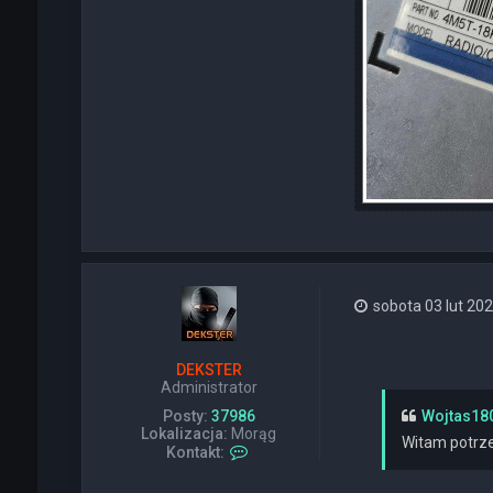
sobota 03 lut 202
DEKSTER
Administrator
Posty:
37986
Wojtas18
Lokalizacja:
Morąg
Witam potrze
S
Kontakt:
k
o