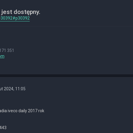
jest dostępny.
p=30392#p30392
171 351
om
ut 2024, 11:05
dia iveco daily 2017 rok
443