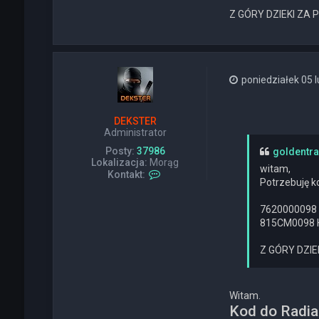
Z GÓRY DZIEKI ZA
poniedziałek 05 l
DEKSTER
Administrator
Posty:
37986
goldentr
Lokalizacja:
Morąg
witam,
S
Kontakt:
Potrzebuję ko
k
o
n
7620000098
t
815CM0098 
a
k
Z GÓRY DZI
t
u
j
s
Witam.
i
Kod do Radia 
ę