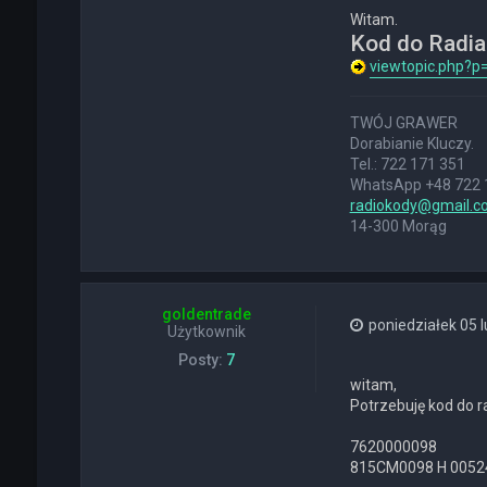
n
Witam.
t
Kod do Radia 
a
k
viewtopic.php?
t
u
j
TWÓJ GRAWER
s
Dorabianie Kluczy.
i
Tel.: 722 171 351
ę
z
WhatsApp +48 722 
D
radiokody@gmail.c
E
14-300 Morąg
K
S
T
E
R
goldentrade
poniedziałek 05 l
Użytkownik
Posty:
7
witam,
Potrzebuję kod do ra
7620000098
815CM0098 H 0052