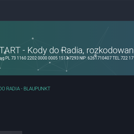
ART - Kody do Radia, rozkodowanie
ąg PL 73 1160 2202 0000 0005 1513 7293 NIP: 6261710407 TEL.722 1
DO RADIA - BLAUPUNKT