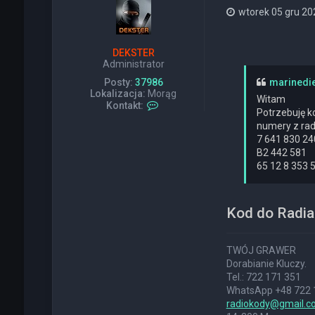
wtorek 05 gru 20
DEKSTER
Administrator
Posty:
37986
marinedi
Lokalizacja:
Morąg
Witam
S
Kontakt:
Potrzebuję ko
k
numery z rad
o
n
7 641 830 24
t
B2 442 581
a
65 12 8 353 
k
t
u
j
Kod do Radia
s
i
ę
z
TWÓJ GRAWER
D
Dorabianie Kluczy.
E
Tel.: 722 171 351
K
WhatsApp +48 722 
S
radiokody@gmail.c
T