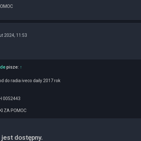
 POMOC
ut 2024, 11:53
ade
pisze:
↑
d do radia iveco daily 2017 rok
H 0052443
EKI ZA POMOC
jest dostępny.