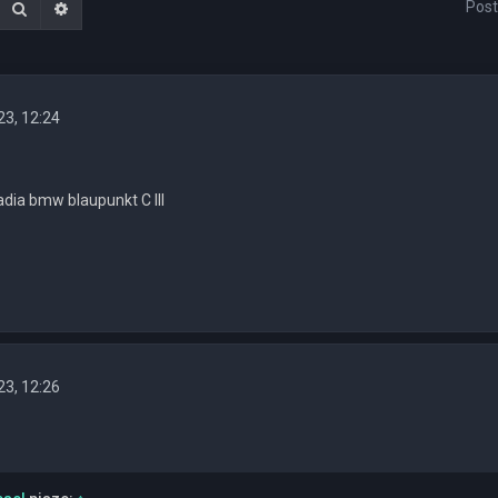
Post
Szukaj
Wyszukiwanie zaawansowane
23, 12:24
adia bmw blaupunkt C III
23, 12:26