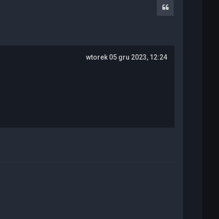
r
Cytuj
ę
wtorek 05 gru 2023, 12:24