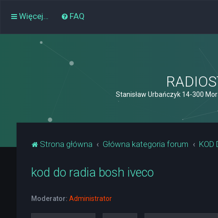
Więcej…
FAQ
RADIOST
Stanisław Urbańczyk 14-300 Mor
Strona główna
Główna kategoria forum
KOD 
kod do radia bosh iveco
Moderator:
Administrator