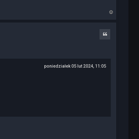
N
a
g
ó
r
Cytuj
ę
poniedziałek 05 lut 2024, 11:05