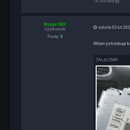
14-300 Morąg
E
R
Wojtas1803
sobota 03 lut 202
Użytkownik
Posty:
3
Witam potrzebuje ko
ZAŁĄCZNIKI