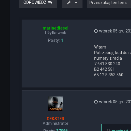
ODPOWIEDZ
marinediesel
wtorek 05 gru 20
Użytkownik
Posty:
1
Witam
Potrzebuję kod do r
numery z radia
7 641 830 240
B2 442 581
65 12 8 353 560
wtorek 05 gru 20
DEKSTER
Administrator