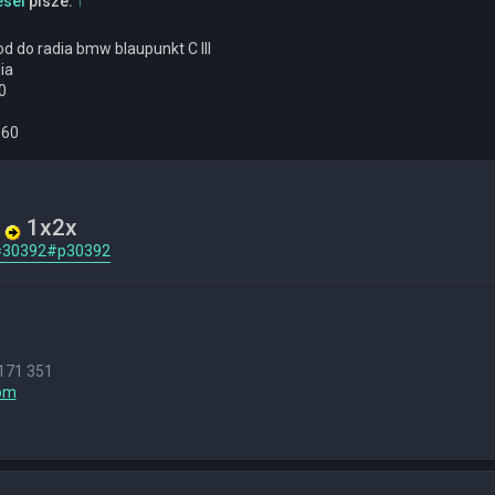
esel
pisze:
↑
d do radia bmw blaupunkt C III
ia
0
560
a
1x2x
p=30392#p30392
171 351
om