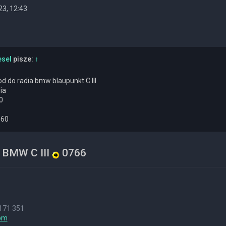
23, 12:43
esel
pisze:
↑
d do radia bmw blaupunkt C III
ia
0
560
 BMW C III
0766
171 351
om