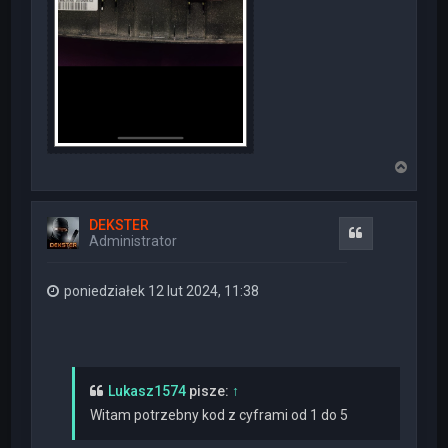
N
a
g
ó
DEKSTER
r
Cytuj
Administrator
ę
poniedziałek 12 lut 2024, 11:38
Lukasz1574
pisze:
↑
Witam potrzebny kod z cyframi od 1 do 5