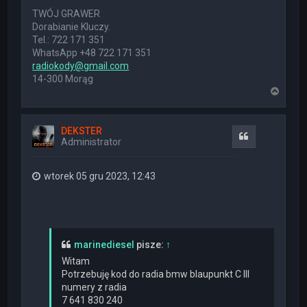
TWÓJ GRAWER
Dorabianie Kluczy.
Tel.: 722 171 351
WhatsApp +48 722 171 351
radiokody@gmail.com
14-300 Morąg
N
a
g
ó
DEKSTER
r
Cytuj
Administrator
ę
wtorek 05 gru 2023, 12:43
marinediesel
pisze:
↑
Witam
Potrzebuję kod do radia bmw blaupunkt C III
numery z radia
7 641 830 240