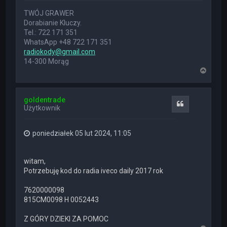
TWÓJ GRAWER
Dorabianie Kluczy.
Tel.: 722 171 351
WhatsApp +48 722 171 351
radiokody@gmail.com
14-300 Morąg
N
a
g
ó
goldentrade
r
Cytuj
Użytkownik
ę
poniedziałek 05 lut 2024, 11:05
witam,
Potrzebuję kod do radia iveco daily 2017 rok
7620000098
815CM0098 H 0052443
Z GÓRY DZIEKI ZA POMOC