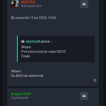
DEKSTER
r
Cytuj
Administrator
ę
czwartek 15 lut 2024, 14:06
zbychu26
pisze:
↑
Witam
Potrzebny kod do radia IVECO
Dzięki
Witam.
Do ASO lub elektronik.
N
a
g
ó
brygida1970
r
Cytuj
Użytkownik
ę