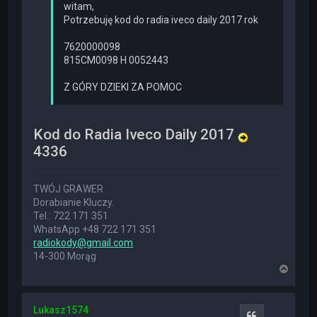
witam,
Potrzebuję kod do radia iveco daily 2017 rok
7620000098
815CM0098 H 0052443
Z GÓRY DZIEKI ZA POMOC
Kod do Radia Iveco Daily 2017
4336
TWÓJ GRAWER
Dorabianie Kluczy.
Tel.: 722 171 351
WhatsApp +48 722 171 351
radiokody@gmail.com
14-300 Morąg
N
a
g
ó
Lukasz1574
r
Cytuj