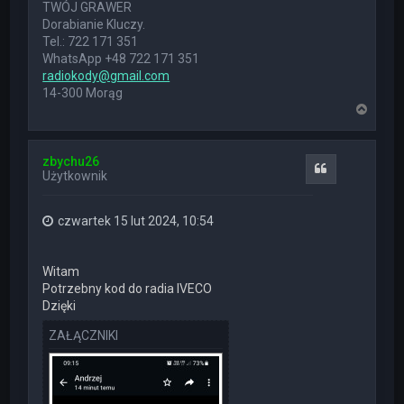
TWÓJ GRAWER
Dorabianie Kluczy.
Tel.: 722 171 351
WhatsApp +48 722 171 351
radiokody@gmail.com
14-300 Morąg
N
a
g
ó
zbychu26
r
Cytuj
Użytkownik
ę
czwartek 15 lut 2024, 10:54
Witam
Potrzebny kod do radia IVECO
Dzięki
ZAŁĄCZNIKI