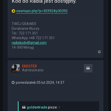
Kod do Radia jest dostępny.
viewtopic.php?p=30392#p30392
TWÓJ GRAWER
Dorabianie Kluczy.
Tel.: 722 171 351
WhatsApp +48 722 171 351
radiokody@gmail.com
14-300 Morąg
N
a
g
ó
DEKSTER
r
Cytuj
Administrator
ę
poniedziałek 05 lut 2024, 14:37
goldentrade
pisze:
↑