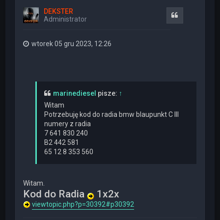
ó
DEKSTER
r
Cytuj
Administrator
ę
wtorek 05 gru 2023, 12:26
marinediesel
pisze:
↑
Witam
Potrzebuję kod do radia bmw blaupunkt C III
numery z radia
7 641 830 240
B2 442 581
65 12 8 353 560
Witam.
Kod do Radia
1x2x
viewtopic.php?p=30392#p30392