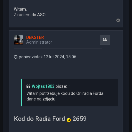
Witam.
Z radiem do ASO.
N
a
g
ó
DEKSTER
r
Cytuj
Administrator
ę
poniedziałek 12 lut 2024, 18:06
Wojtas1803
pisze:
↑
Witam potrzebuje kodu do Ori radia Forda
dane na zdjęciu
Kod do Radia Ford
2659