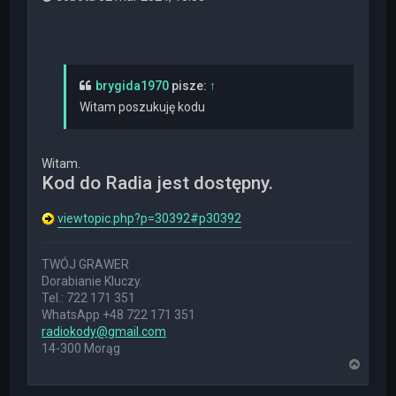
brygida1970
pisze:
↑
Witam poszukuję kodu
Witam.
Kod do Radia jest dostępny.
viewtopic.php?p=30392#p30392
TWÓJ GRAWER
Dorabianie Kluczy.
Tel.: 722 171 351
WhatsApp +48 722 171 351
radiokody@gmail.com
14-300 Morąg
N
a
g