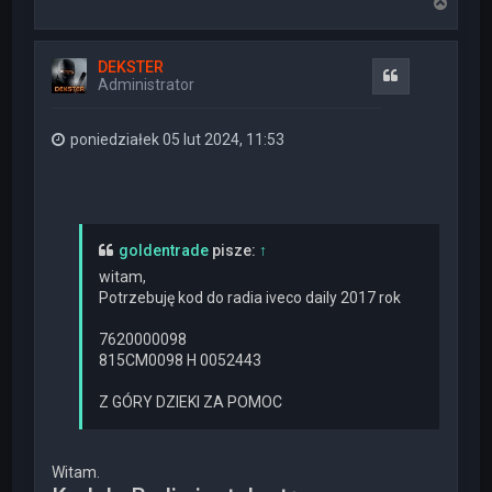
N
a
g
ó
DEKSTER
r
Cytuj
Administrator
ę
poniedziałek 05 lut 2024, 11:53
goldentrade
pisze:
↑
witam,
Potrzebuję kod do radia iveco daily 2017 rok
7620000098
815CM0098 H 0052443
Z GÓRY DZIEKI ZA POMOC
Witam.