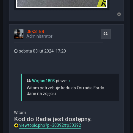
N
a
g
ó
DEKSTER
r
Cytuj
Administrator
ę
sobota 03 lut 2024, 17:20
Wojtas1803
pisze:
↑
Witam potrzebuje kodu do Ori radia Forda
dane na zdjęciu
Witam.
Kod do Radia jest dostępny.
viewtopic.php?p=30392#p30392