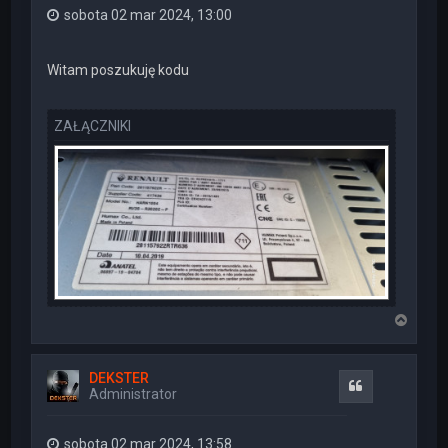
sobota 02 mar 2024, 13:00
Witam poszukuję kodu
ZAŁĄCZNIKI
N
a
g
ó
DEKSTER
r
Cytuj
Administrator
ę
sobota 02 mar 2024, 13:58