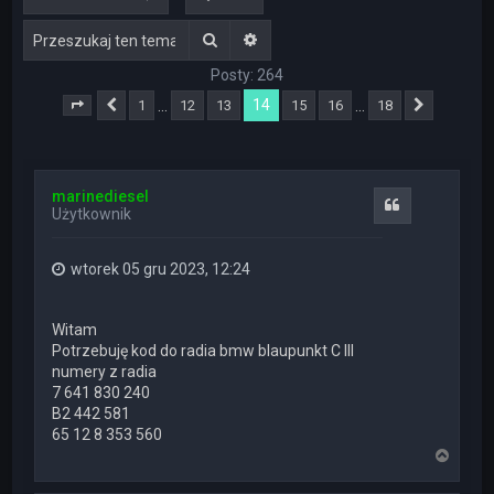
Szukaj
Wyszukiwanie zaawansowane
Posty: 264
14
…
…
1
12
13
15
16
18
Strona
Poprzednia
14
z
18
Następn
marinediesel
Cytuj
Użytkownik
wtorek 05 gru 2023, 12:24
Witam
Potrzebuję kod do radia bmw blaupunkt C III
numery z radia
7 641 830 240
B2 442 581
65 12 8 353 560
N
a
g