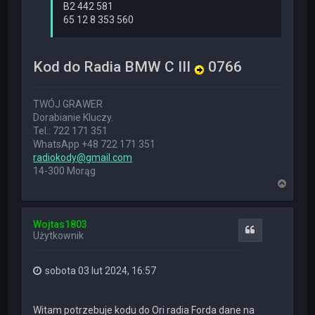
B2 442 581
65 12 8 353 560
Kod do Radia BMW C III
0766
TWÓJ GRAWER
Dorabianie Kluczy.
Tel.: 722 171 351
WhatsApp +48 722 171 351
radiokody@gmail.com
14-300 Morąg
N
a
g
ó
Wojtas1803
r
Cytuj
Użytkownik
ę
sobota 03 lut 2024, 16:57
Witam potrzebuje kodu do Ori radia Forda dane na