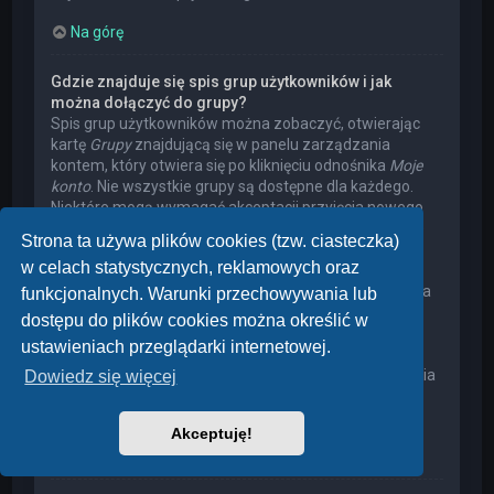
Na górę
Gdzie znajduje się spis grup użytkowników i jak
można dołączyć do grupy?
Spis grup użytkowników można zobaczyć, otwierając
kartę
Grupy
znajdującą się w panelu zarządzania
kontem, który otwiera się po kliknięciu odnośnika
Moje
konto
. Nie wszystkie grupy są dostępne dla każdego.
Niektóre mogą wymagać akceptacji przyjęcia nowego
członka, niektóre mogą być zamknięte, a jeszcze inne
Strona ta używa plików cookies (tzw. ciasteczka)
mogą mieć ukrytych członków. Użytkownik może
w celach statystycznych, reklamowych oraz
poprosić o przyjęcie do danej grupy, naciskając
odpowiedni przycisk. Prośba o przyjęcie do grupy, która
funkcjonalnych. Warunki przechowywania lub
wymaga akceptacji przyjęcia nowego członka, musi
dostępu do plików cookies można określić w
zostać zaakceptowana przez lidera grupy. Może on
ustawieniach przeglądarki internetowej.
poprosić użytkownika o podanie wyjaśnień, dlaczego
chce on dołączyć do tej grupy. W przypadku otrzymania
Dowiedz się więcej
negatywnej decyzji proszę nie nękać lidera grupy
pytaniami – widocznie miał on swoje powody.
Akceptuję!
Na górę