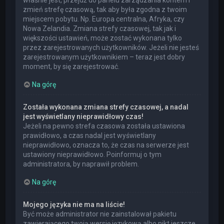
właśnie jest, przejdź do panelu zarządzania kontem i
zmień strefę czasową, tak aby była zgodna z twoim
miejscem pobytu. Np. Europa centralna, Afryka, czy
Nowa Zelandia. Zmiana strefy czasowej, tak jak i
większości ustawień, może zostać wykonana tylko
przez zarejestrowanych użytkowników. Jeżeli nie jesteś
zarejestrowanym użytkownikiem – teraz jest dobry
moment, by się zarejestrować.
Na górę
Została wykonana zmiana strefy czasowej, a nadal
jest wyświetlany nieprawidłowy czas!
Jeżeli na pewno strefa czasowa została ustawiona
prawidłowo, a czas nadal jest wyświetlany
nieprawidłowo, oznacza to, że czas na serwerze jest
ustawiony nieprawidłowo. Poinformuj o tym
administratora, by naprawił problem.
Na górę
Mojego języka nie ma na liście!
Być może administrator nie zainstalował pakietu
zawierającego twoją wersję językową albo nikt jeszcze