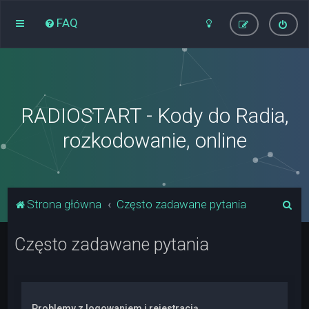
FAQ
RADIOSTART - Kody do Radia,
rozkodowanie, online
S
Strona główna
Często zadawane pytania
z
Często zadawane pytania
u
k
a
j
Problemy z logowaniem i rejestracją