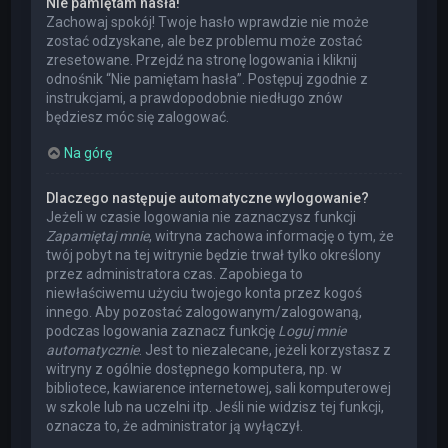
Nie pamiętam hasła!
Zachowaj spokój! Twoje hasło wprawdzie nie może
zostać odzyskane, ale bez problemu może zostać
zresetowane. Przejdź na stronę logowania i kliknij
odnośnik “Nie pamiętam hasła”. Postępuj zgodnie z
instrukcjami, a prawdopodobnie niedługo znów
będziesz móc się zalogować.
Na górę
Dlaczego następuje automatyczne wylogowanie?
Jeżeli w czasie logowania nie zaznaczysz funkcji
Zapamiętaj mnie
, witryna zachowa informację o tym, że
twój pobyt na tej witrynie będzie trwał tylko określony
przez administratora czas. Zapobiega to
niewłaściwemu użyciu twojego konta przez kogoś
innego. Aby pozostać zalogowanym/zalogowaną,
podczas logowania zaznacz funkcję
Loguj mnie
automatycznie
. Jest to niezalecane, jeżeli korzystasz z
witryny z ogólnie dostępnego komputera, np. w
bibliotece, kawiarence internetowej, sali komputerowej
w szkole lub na uczelni itp. Jeśli nie widzisz tej funkcji,
oznacza to, że administrator ją wyłączył.