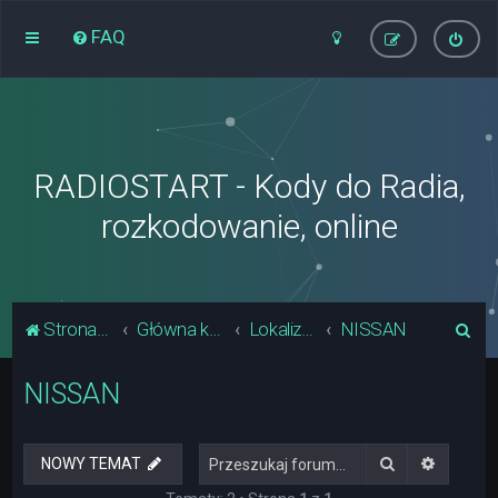
FAQ
RADIOSTART - Kody do Radia,
rozkodowanie, online
S
Strona główna
Główna kategoria forum
Lokalizacja Układów Pamięci Radia
NISSAN
z
NISSAN
u
k
a
Szukaj
Wyszuki
NOWY TEMAT
j