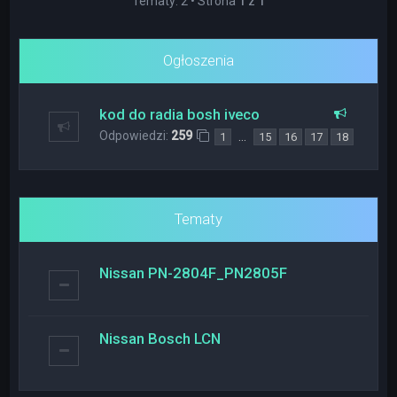
Tematy: 2 • Strona
1
z
1
Ogłoszenia
kod do radia bosh iveco
Odpowiedzi:
259
…
1
15
16
17
18
Tematy
Nissan PN-2804F_PN2805F
Nissan Bosch LCN