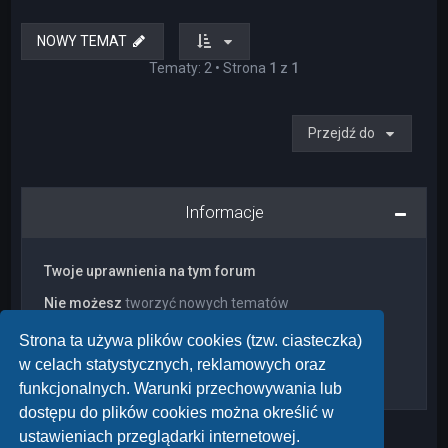
NOWY TEMAT
Tematy: 2 • Strona
1
z
1
Przejdź do
Informacje
Twoje uprawnienia na tym forum
Nie możesz
tworzyć nowych tematów
Nie możesz
odpowiadać w tematach
Nie możesz
zmieniać swoich postów
Strona ta używa plików cookies (tzw. ciasteczka)
Nie możesz
usuwać swoich postów
w celach statystycznych, reklamowych oraz
Nie możesz
dodawać załączników
funkcjonalnych. Warunki przechowywania lub
dostępu do plików cookies można określić w
ustawieniach przeglądarki internetowej.