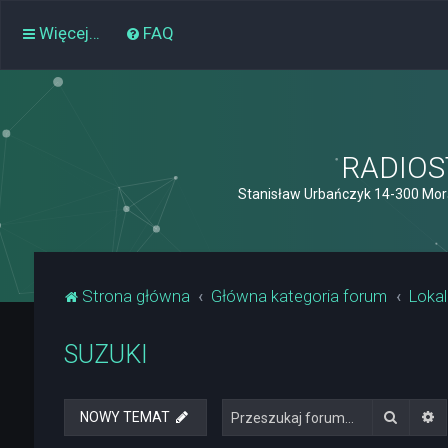
Więcej…
FAQ
RADIOST
Stanisław Urbańczyk 14-300 Mor
Strona główna
Główna kategoria forum
Lokal
SUZUKI
Szukaj
W
NOWY TEMAT