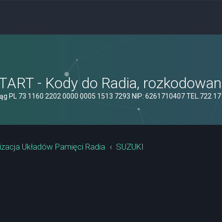
ART - Kody do Radia, rozkodowanie
ąg PL 73 1160 2202 0000 0005 1513 7293 NIP: 6261710407 TEL.722 1
izacja Układów Pamięci Radia
SUZUKI
yszukiwanie zaawansowane