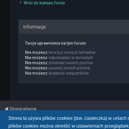
Wróć do wykazu forów
Informacje
Twoje uprawnienia na tym forum
Nie możesz
tworzyć nowych tematów
Nie możesz
odpowiadać w tematach
Nie możesz
zmieniać swoich postów
Nie możesz
usuwać swoich postów
Nie możesz
dodawać załączników
Strona główna
Strona ta używa plików cookies (tzw. ciasteczka) w celac
Powered by
phpBB
™
• Design by
PlanetStyles
plików cookies można określić w ustawieniach przeglądarki
Polski pakiet językowy dostarcza
phpBB.pl