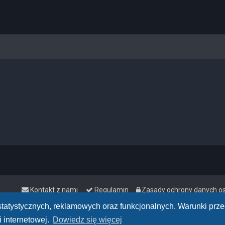
Kontakt z nami
Regulamin
Zasady ochrony danych 
h statystycznych, reklamowych oraz funkcjonalnych. Warunki pr
 internetowej.
Dowiedz się więcej