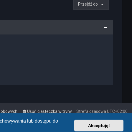
Przejdź do
osobowych
Usuń ciasteczka witryny
Strefa czasowa
UTC+02:00
zechowywania lub dostępu do
Akceptuję!