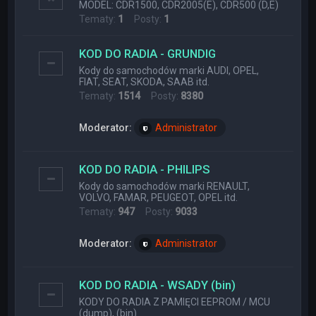
MODEL: CDR1500, CDR2005(E), CDR500 (D,E)
Tematy:
1
Posty:
1
KOD DO RADIA - GRUNDIG
Kody do samochodów marki AUDI, OPEL,
FIAT, SEAT, SKODA, SAAB itd.
Tematy:
1514
Posty:
8380
Moderator:
Administrator
KOD DO RADIA - PHILIPS
Kody do samochodów marki RENAULT,
VOLVO, FAMAR, PEUGEOT, OPEL itd.
Tematy:
947
Posty:
9033
Moderator:
Administrator
KOD DO RADIA - WSADY (bin)
KODY DO RADIA Z PAMIĘCI EEPROM / MCU
(dump), (bin)