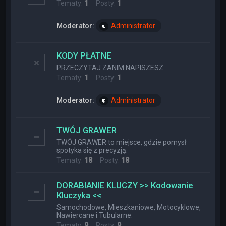
Tematy:
1
Posty:
1
Moderator:
Administrator
KODY PŁATNE
PRZECZYTAJ ZANIM NAPISZESZ
Tematy:
1
Posty:
1
Moderator:
Administrator
TWÓJ GRAWER
TWÓJ GRAWER to miejsce, gdzie pomysł
spotyka się z precyzją.
Tematy:
18
Posty:
18
DORABIANIE KLUCZY >> Kodowanie
Kluczyka <<
Samochodowe, Mieszkaniowe, Motocyklowe,
Nawiercane i Tubularne.
Tematy:
9
Posty:
9