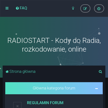
FAQ
RADIOSTART - Kody do Radia,
rozkodowanie, online
S
Strona główna
z
u
Główna kategoria forum
k
a
REGULAMIN FORUM
j