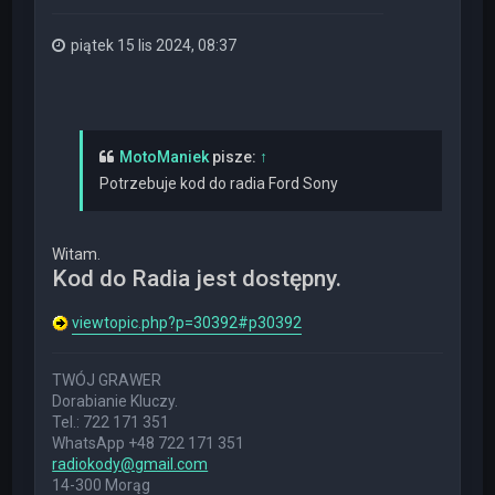
piątek 15 lis 2024, 08:37
MotoManiek
pisze:
↑
Potrzebuje kod do radia Ford Sony
Witam.
Kod do Radia jest dostępny.
viewtopic.php?p=30392#p30392
TWÓJ GRAWER
Dorabianie Kluczy.
Tel.: 722 171 351
WhatsApp +48 722 171 351
radiokody@gmail.com
14-300 Morąg