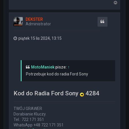
N
a
g
ó
DEKSTER
r
Cytuj
Administrator
ę
piątek 15 lis 2024, 13:15
MotoManiek
pisze:
↑
Potrzebuje kod do radia Ford Sony
Kod do Radia Ford Sony
4284
TWÓJ GRAWER
Dorabianie Kluczy.
Tel.: 722 171 351
WhatsApp +48 722 171 351