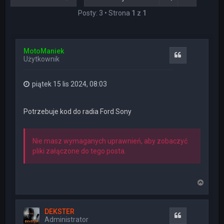
Posty: 3 • Strona
1
z
1
MotoManiek
Cytuj
Użytkownik
piątek 15 lis 2024, 08:03
Potrzebuje kod do radia Ford Sony
Nie masz wymaganych uprawnień, aby zobaczyć
pliki załączone do tego posta.
N
a
g
ó
DEKSTER
r
Cytuj
Administrator
ę